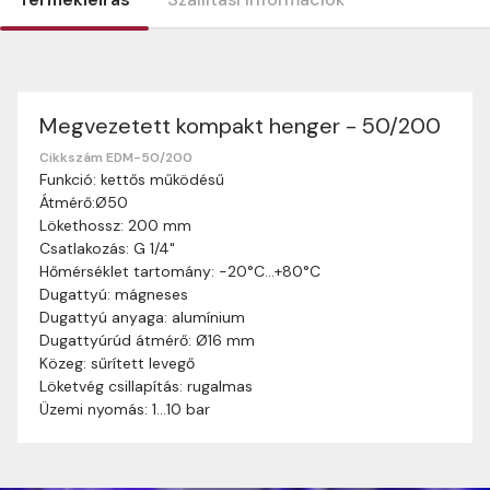
Megvezetett kompakt henger - 50/200
Szállítási információk
Nagyon köszönjük, hogy webshopunkat választottátok
Cikkszám EDM-50/200
Funkció: kettős működésű
vásárlásaitokhoz. Az alábbiakban megtaláljátok szállítási
Átmérő:Ø50
információinkat, hogy a vásárlásotok gördülékenyen és
Lökethossz: 200 mm
zökkenőmentesen történhessen.
Csatlakozás: G 1/4"
Szállítási idő:
Általában a megrendeléseket 2-5
Hőmérséklet tartomány: -20°C…+80°C
munkanapon belül kézbesítjük. Amennyiben
Dugattyú: mágneses
valamilyen okból kifolyólag a szállítás hosszabb
Dugattyú anyaga: alumínium
ideig tart, előre értesítünk benneteket.
Dugattyúrúd átmérő: Ø16 mm
Szállítási díj:
A szállítási díj függ a termék súlyától
Közeg: sűrített levegő
és a szállítási cím távolságától. A pontos szállítási
Löketvég csillapítás: rugalmas
díjat a vásárlás folyamata során megtekinthetitek,
Üzemi nyomás: 1…10 bar
mielőtt a rendelést véglegesítitek.