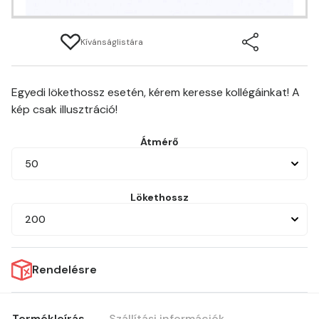
Kívánságlistára
Egyedi lökethossz esetén, kérem keresse kollégáinkat! A
kép csak illusztráció!
Átmérő
50
Lökethossz
200
Rendelésre
Termékleírás
Szállítási információk