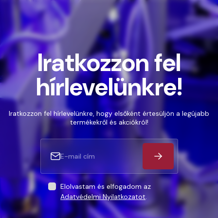
Iratkozzon fel
hírlevelünkre!
Iratkozzon fel hírlevelünkre, hogy elsőként értesüljön a legújabb
termékekről és akciókról!
Elolvastam és elfogadom az
Adatvédelmi Nyilatkozatot
.