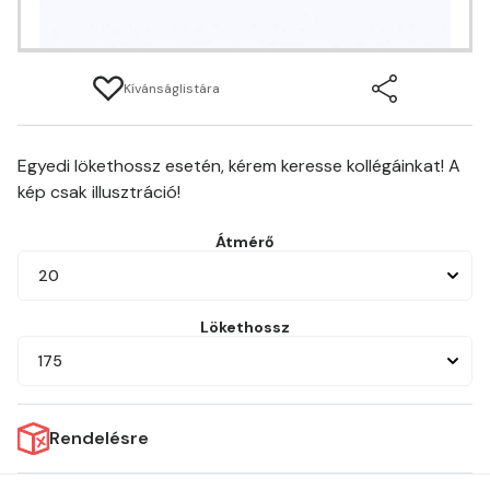
Kívánságlistára
Egyedi lökethossz esetén, kérem keresse kollégáinkat! A
kép csak illusztráció!
Átmérő
20
Lökethossz
175
Rendelésre