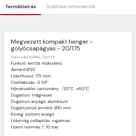
Termékleírás
Szállítási információk
Megvezett kompakt henger -
Szállítási információk
golyócsapágyas - 20/175
Nagyon köszönjük, hogy webshopunkat választottátok
vásárlásaitokhoz. Az alábbiakban megtaláljátok szállítási
Cikkszám EDMG-20/175
Funkció: kettős működésű
információinkat, hogy a vásárlásotok gördülékenyen és
Átmérő:Ø20
zökkenőmentesen történhessen.
Lökethossz: 175 mm
Szállítási idő:
Általában a megrendeléseket 2-5
Csatlakozás: G 1/8"
munkanapon belül kézbesítjük. Amennyiben
Hőmérséklet tartomány: -20°C…+80°C
valamilyen okból kifolyólag a szállítás hosszabb
Dugattyú: mágneses
ideig tart, előre értesítünk benneteket.
Dugattyú anyaga: alumínium
Szállítási díj:
A szállítási díj függ a termék súlyától
Dugattyúrúd átmérő: Ø10 mm
és a szállítási cím távolságától. A pontos szállítási
Közeg: sűrített levegő
díjat a vásárlás folyamata során megtekinthetitek,
Löketvég csillapítás: rugalmas
mielőtt a rendelést véglegesítitek.
Üzemi nyomás: 1…10 bar