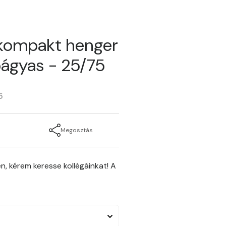
kompakt henger
págyas - 25/75
5
Megosztás
n, kérem keresse kollégáinkat! A