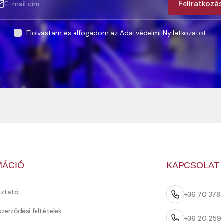
Feliratkozá
Elolvastam és elfogadom az
Adatvédelmi Nyilatkozatot
.
MÁCIÓ
KAPCSOLAT
oztató
+36 70 37
szerződési feltételek
+36 20 25