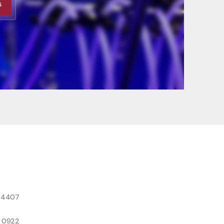
s
8 4407
9 0922