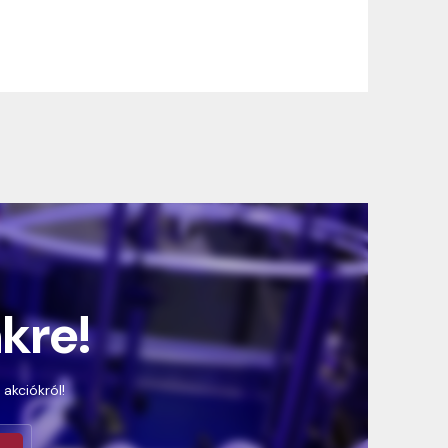
nkre!
 akciókról!