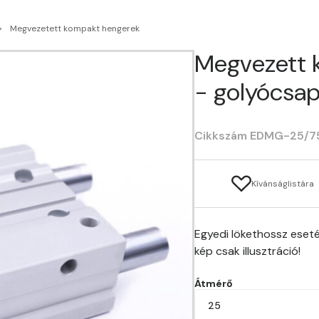
Megvezetett kompakt hengerek
Megvezett 
- golyócsa
Cikkszám EDMG-25/7
Kívánságlistára
Egyedi lökethossz eseté
kép csak illusztráció!
Átmérő
25