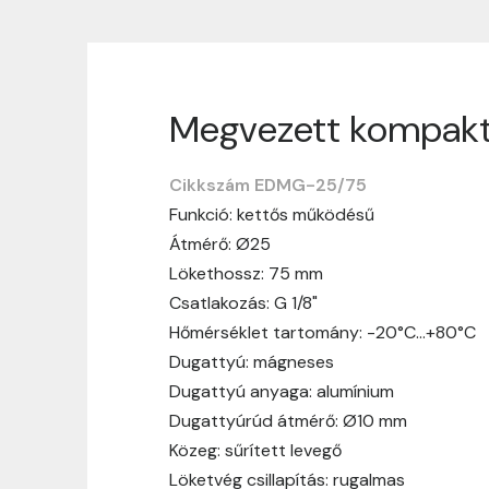
Megvezett kompakt
Szállítási informáci
Cikkszám EDMG-25/75
Nagyon köszönjük, hogy webshopunkat vá
Funkció: kettős működésű
vásárlásotok gördülékenyen és zökken
Átmérő: Ø25
Szállítási idő:
Általában a megrende
Lökethossz: 75 mm
hosszabb ideig tart, előre értesít
Csatlakozás: G 1/8"
Szállítási díj:
A szállítási díj függ 
Hőmérséklet tartomány: -20°C…+80°C
megtekinthetitek, mielőtt a rendelé
Dugattyú: mágneses
Dugattyú anyaga: alumínium
Dugattyúrúd átmérő: Ø10 mm
Közeg: sűrített levegő
Löketvég csillapítás: rugalmas