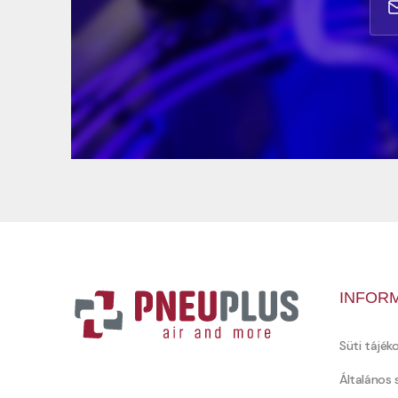
INFOR
Süti tájék
Általános 