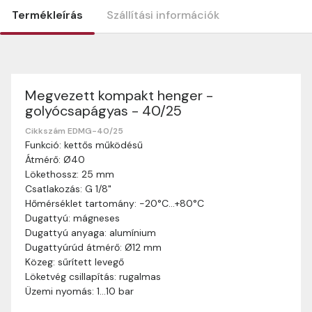
Termékleírás
Szállítási információk
Megvezett kompakt henger -
Szállítási információk
golyócsapágyas - 40/25
Nagyon köszönjük, hogy webshopunkat választottátok
vásárlásaitokhoz. Az alábbiakban megtaláljátok szállítási
Cikkszám EDMG-40/25
Funkció: kettős működésű
információinkat, hogy a vásárlásotok gördülékenyen és
Átmérő: Ø40
zökkenőmentesen történhessen.
Lökethossz: 25 mm
Szállítási idő:
Általában a megrendeléseket 2-5
Csatlakozás: G 1/8"
munkanapon belül kézbesítjük. Amennyiben
Hőmérséklet tartomány: -20°C…+80°C
valamilyen okból kifolyólag a szállítás hosszabb
Dugattyú: mágneses
ideig tart, előre értesítünk benneteket.
Dugattyú anyaga: alumínium
Szállítási díj:
A szállítási díj függ a termék súlyától
Dugattyúrúd átmérő: Ø12 mm
és a szállítási cím távolságától. A pontos szállítási
Közeg: sűrített levegő
díjat a vásárlás folyamata során megtekinthetitek,
Löketvég csillapítás: rugalmas
mielőtt a rendelést véglegesítitek.
Üzemi nyomás: 1…10 bar