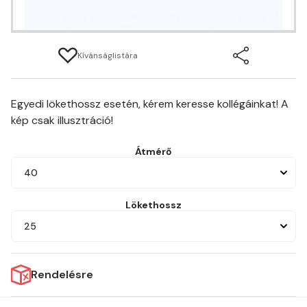
Kívánságlistára
Egyedi lökethossz esetén, kérem keresse kollégáinkat! A
kép csak illusztráció!
Átmérő
40
Lökethossz
25
Rendelésre