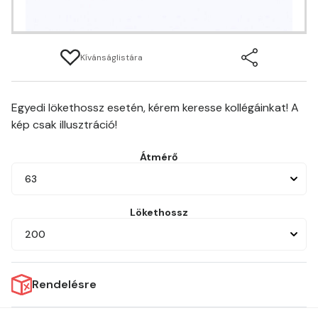
Kívánságlistára
Egyedi lökethossz esetén, kérem keresse kollégáinkat! A
kép csak illusztráció!
Átmérő
63
Lökethossz
200
Rendelésre