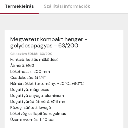
Termékleírás
Szállítási információk
Megvezett kompakt henger -
Szállítási információk
golyócsapágyas - 63/200
Nagyon köszönjük, hogy webshopunkat választottátok
vásárlásaitokhoz. Az alábbiakban megtaláljátok szállítási
Cikkszám EDMG-63/200
Funkció: kettős működésű
információinkat, hogy a vásárlásotok gördülékenyen és
Átmérő: Ø63
zökkenőmentesen történhessen.
Lökethossz: 200 mm
Szállítási idő:
Általában a megrendeléseket 2-5
Csatlakozás: G 1/4"
munkanapon belül kézbesítjük. Amennyiben
Hőmérséklet tartomány: -20°C…+80°C
valamilyen okból kifolyólag a szállítás hosszabb
Dugattyú: mágneses
ideig tart, előre értesítünk benneteket.
Dugattyú anyaga: alumínium
Szállítási díj:
A szállítási díj függ a termék súlyától
Dugattyúrúd átmérő: Ø16 mm
és a szállítási cím távolságától. A pontos szállítási
Közeg: sűrített levegő
díjat a vásárlás folyamata során megtekinthetitek,
Löketvég csillapítás: rugalmas
mielőtt a rendelést véglegesítitek.
Üzemi nyomás: 1…10 bar