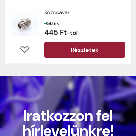
Közcsavar
Raktáron
445 Ft
-tól
Részletek
Iratkozzon fel
hírlevelünkre!