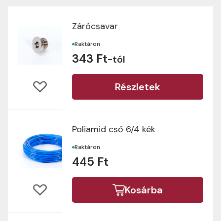
Zárócsavar
Raktáron
343 Ft
-tól
Részletek
Poliamid cső 6/4 kék
Raktáron
445 Ft
Kosárba