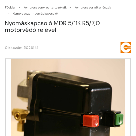
Főoldal
Kompresszorok és tartozékaik
Kompresszor alkatrészek
Kompresszor nyomáskapcsolók
Nyomáskapcsoló MDR 5/11K R5/7,0
motorvédő relével
Cikkszám 5026141