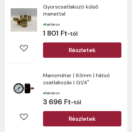
Gyorscsatlakozó külső
menettel
Raktáron
1 801 Ft
-tól
Részletek
Manométer | 63mm | hátsó
csatlakozás | G1/4"
Raktáron
3 696 Ft
-tól
Részletek