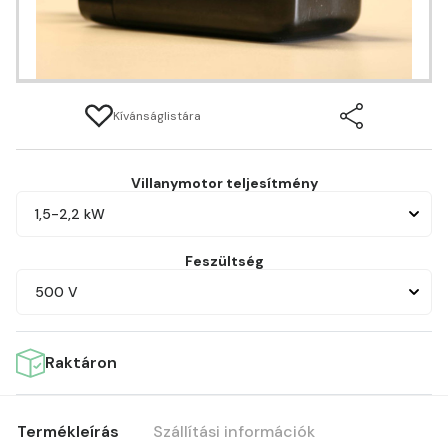
Kívánságlistára
Villanymotor teljesítmény
1,5-2,2 kW
Feszültség
500 V
Raktáron
Termékleírás
Szállítási információk