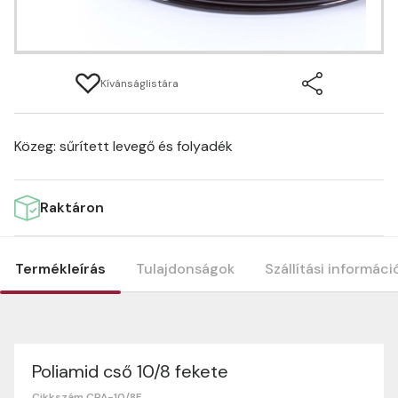
Kívánságlistára
Közeg: sűrített levegő és folyadék
Raktáron
Termékleírás
Tulajdonságok
Szállítási informáci
Poliamid cső 10/8 fekete
Termék tulajdonságok
Szállítási információk
Nagyon köszönjük, hogy webshopunkat választottátok
Cikkszám CPA-10/8F