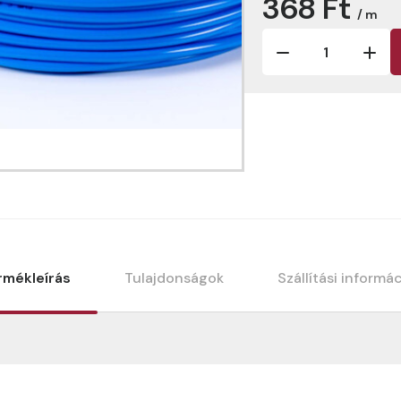
368 Ft
/ m
rmékleírás
Tulajdonságok
Szállítási informá