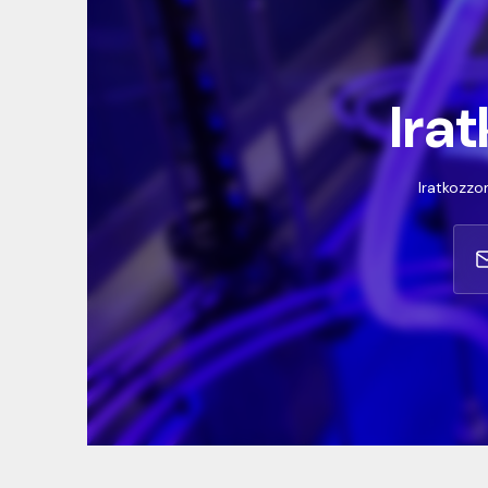
Irat
Iratkozzon