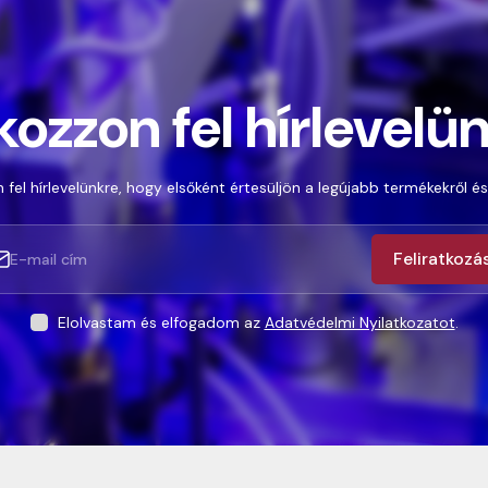
kozzon fel hírlevelü
 fel hírlevelünkre, hogy elsőként értesüljön a legújabb termékekről és
Feliratkozá
Elolvastam és elfogadom az
Adatvédelmi Nyilatkozatot
.