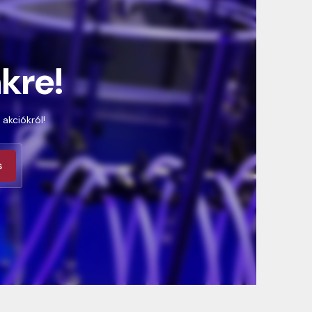
nkre!
 akciókról!
s