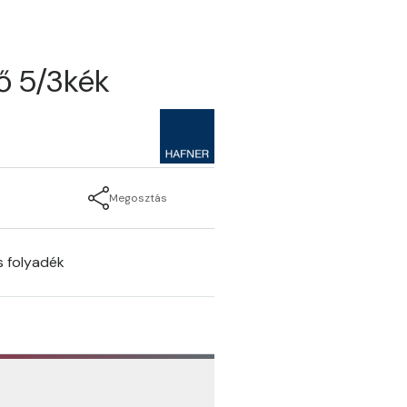
ő 5/3kék
Megosztás
s folyadék