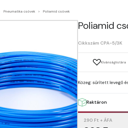
Pneumatika csövek
Poliamid csövek
Poliamid cs
Cikkszám CPA-5/3K
Kívánságlistára
Közeg: sűrített levegő é
Raktáron
290 Ft + ÁFA