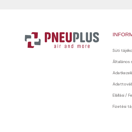
INFOR
Süti tájék
Általános 
Adatkezel
Adattováb
Elállási / 
Fizetési t