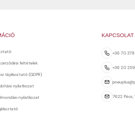
MÁCIÓ
KAPCSOLAT
oztató
+36 70 37
szerződési feltételek
+36 20 25
ési tájékoztató (GDPR)
pneuplus@p
bítási nyilatkozat
7622 Pécs, 
Felmondási nyilatkozat
ájékoztató