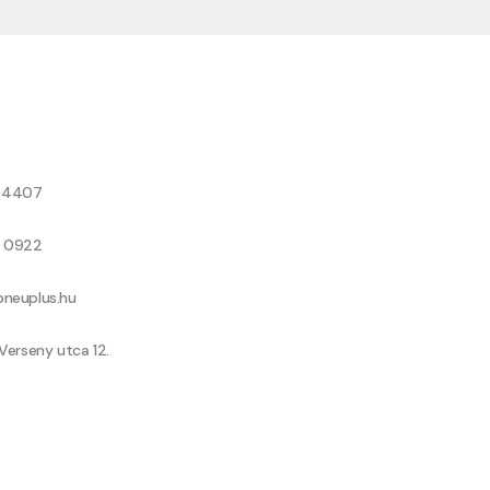
8 4407
9 0922
neuplus.hu
Verseny utca 12.