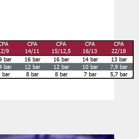
szállítási információinkat, hogy a
lyen okból kifolyólag a szállítás
lítási díjat a vásárlás folyamata során