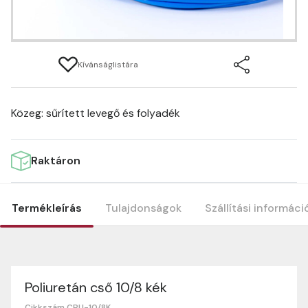
Kívánságlistára
Közeg: sűrített levegő és folyadék
Raktáron
Termékleírás
Tulajdonságok
Szállítási informáci
Poliuretán cső 10/8 kék
Termék tulajdonságok
Szállítási információk
Nagyon köszönjük, hogy webshopunkat választottátok
Cikkszám CPU-10/8K