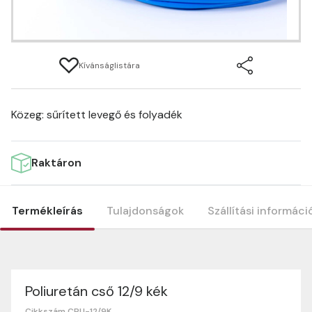
Kívánságlistára
Közeg: sűrített levegő és folyadék
Raktáron
Termékleírás
Tulajdonságok
Szállítási informáci
Poliuretán cső 12/9 kék
Termék tulajdonságok
Szállítási információk
Nagyon köszönjük, hogy webshopunkat választottátok
Cikkszám CPU-12/9K