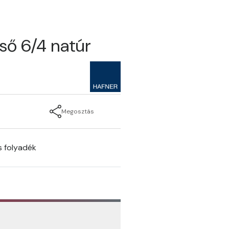
cső 6/4 natúr
Megosztás
s folyadék