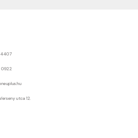
8 4407
9 0922
neuplus.hu
Verseny utca 12.