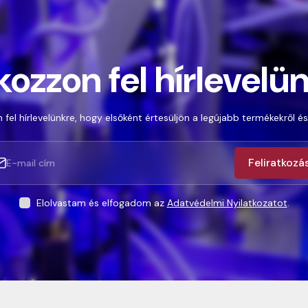
kozzon fel hírlevelü
 fel hírlevelünkre, hogy elsőként értesüljön a legújabb termékekről és
Feliratkozá
Elolvastam és elfogadom az
Adatvédelmi Nyilatkozatot
.