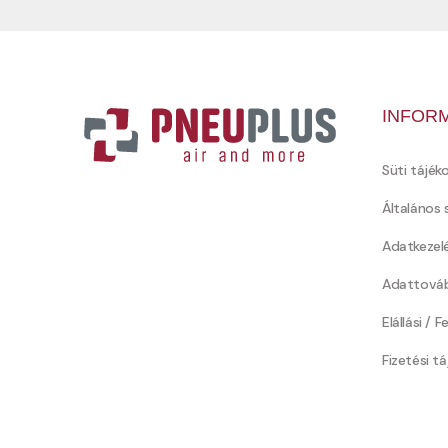
INFOR
Süti tájék
Általános 
Adatkezel
Adattováb
Elállási / 
Fizetési t