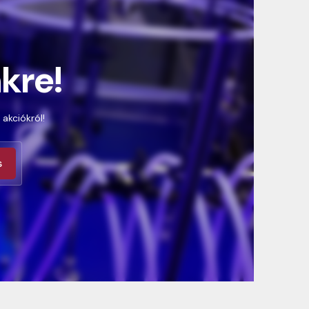
nkre!
 akciókról!
s