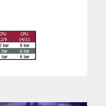
szállítási információinkat, hogy a
lyen okból kifolyólag a szállítás
lítási díjat a vásárlás folyamata során