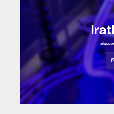
Irat
Iratkozzon