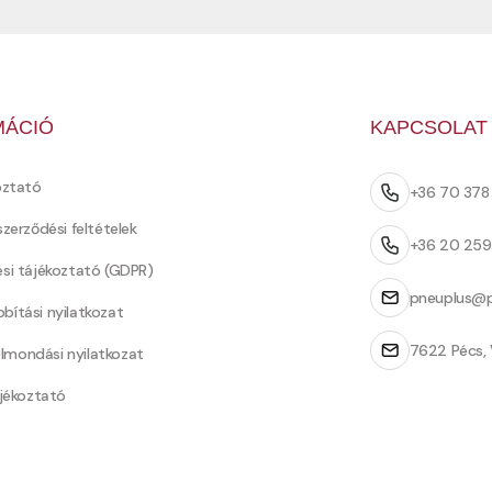
MÁCIÓ
KAPCSOLAT
oztató
+36 70 37
szerződési feltételek
+36 20 25
ési tájékoztató (GDPR)
pneuplus@p
bítási nyilatkozat
7622 Pécs, 
Felmondási nyilatkozat
ájékoztató