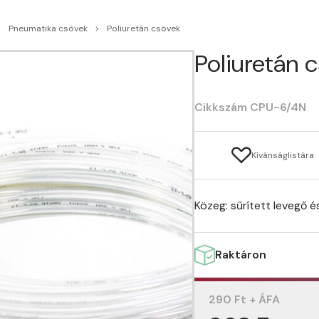
Pneumatika csövek
Poliuretán csövek
Poliuretán 
Cikkszám CPU-6/4N
Kívánságlistára
Közeg: sűrített levegő é
Raktáron
290 Ft + ÁFA