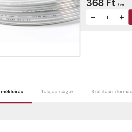
368 Ft
/ m
rmékleírás
Tulajdonságok
Szállítási informá