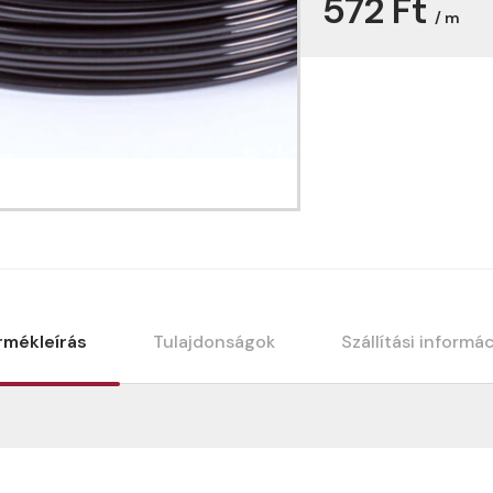
572 Ft
/ m
rmékleírás
Tulajdonságok
Szállítási informá