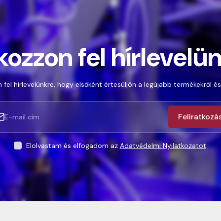
kozzon fel hírlevelü
 fel hírlevelünkre, hogy elsőként értesüljön a legújabb termékekről és
Feliratkozá
Elolvastam és elfogadom az
Adatvédelmi Nyilatkozatot
.