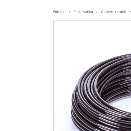
Főoldal
Pneumatika
Csövek, tömlők