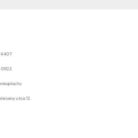
8 4407
9 0922
neuplus.hu
Verseny utca 12.