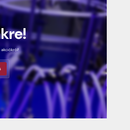
nkre!
 akciókról!
s