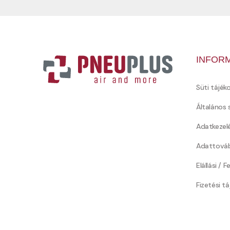
INFOR
Süti tájék
Általános 
Adatkezel
Adattováb
Elállási / 
Fizetési t