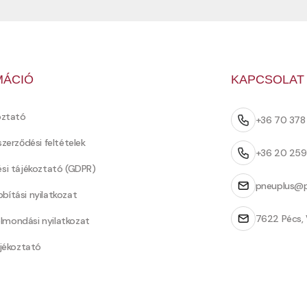
MÁCIÓ
KAPCSOLAT
oztató
+36 70 37
szerződési feltételek
+36 20 25
ési tájékoztató (GDPR)
pneuplus@p
bítási nyilatkozat
7622 Pécs, 
Felmondási nyilatkozat
ájékoztató