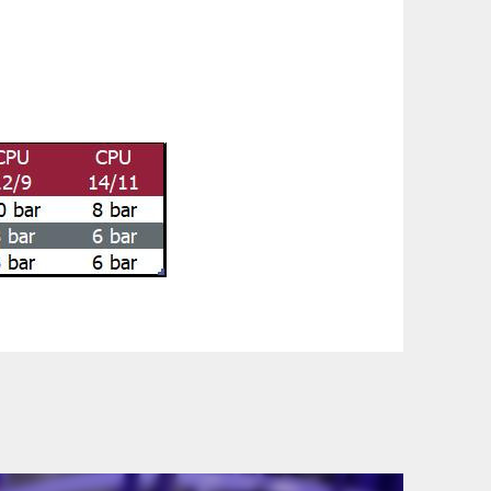
szállítási információinkat, hogy a
lyen okból kifolyólag a szállítás
lítási díjat a vásárlás folyamata során