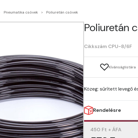
Pneumatika csövek
Poliuretán csövek
Poliuretán 
Cikkszám CPU-8/6F
Kívánságlistára
Közeg: sűrített levegő é
Rendelésre
450 Ft + ÁFA