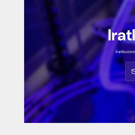
Irat
Iratkozzon