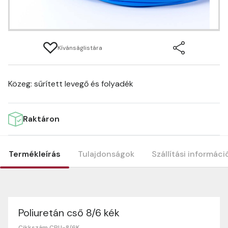
Kívánságlistára
Közeg: sűrített levegő és folyadék
Raktáron
Termékleírás
Tulajdonságok
Szállítási informáci
Poliuretán cső 8/6 kék
Termék tulajdonságok
Szállítási információk
Nagyon köszönjük, hogy webshopunkat választottátok
Cikkszám CPU-8/6K