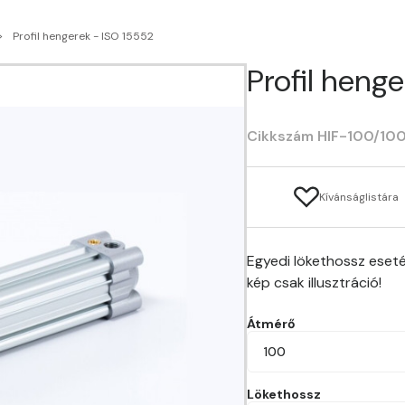
Profil hengerek - ISO 15552
Profil heng
Cikkszám HIF-100/10
Kívánságlistára
Egyedi lökethossz eseté
kép csak illusztráció!
Átmérő
100
Lökethossz