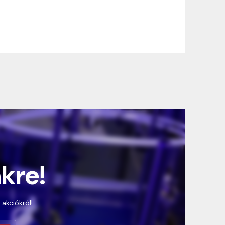
nkre!
 akciókról!