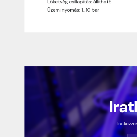
Löketvég csillapítás: állítható
Üzemi nyomás: 1…10 bar
Irat
Iratkozzon