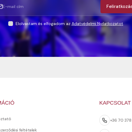
Feliratkozá
Elolvastam és elfogadom az
Adatvédelmi Nyilatkozatot
.
MÁCIÓ
KAPCSOLAT
oztató
+36 70 37
szerződési feltételek