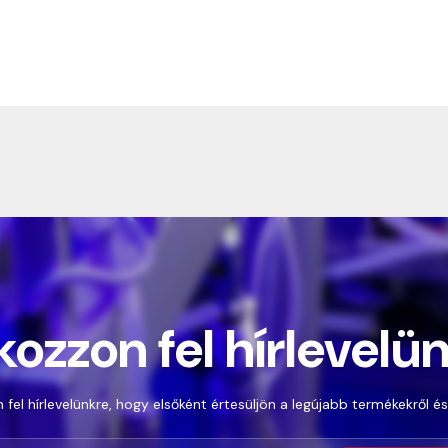
kozzon fel hírlevelü
 fel hírlevelünkre, hogy elsőként értesüljön a legújabb termékekről és