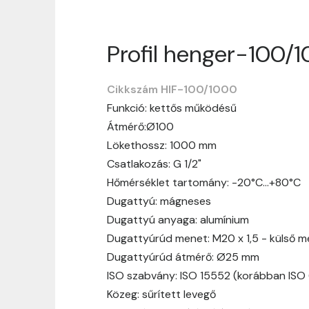
Profil henger-100/
Szállítási informáci
Cikkszám HIF-100/1000
Nagyon köszönjük, hogy webshopunkat vá
Funkció: kettős működésű
vásárlásotok gördülékenyen és zökken
Átmérő:Ø100
Szállítási idő:
Általában a megrende
Lökethossz: 1000 mm
hosszabb ideig tart, előre értesít
Csatlakozás: G 1/2"
Szállítási díj:
A szállítási díj függ 
Hőmérséklet tartomány: -20°C…+80°C
megtekinthetitek, mielőtt a rendelé
Dugattyú: mágneses
Dugattyú anyaga: alumínium
Dugattyúrúd menet: M20 x 1,5 - külső 
Dugattyúrúd átmérő: Ø25 mm
ISO szabvány: ISO 15552 (korábban ISO
Közeg: sűrített levegő