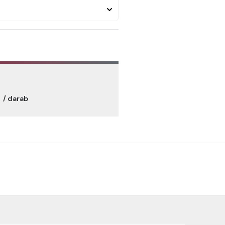
t
/ darab