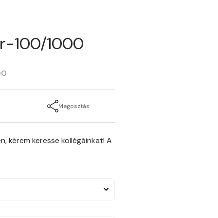
er-100/1000
00
Megosztás
n, kérem keresse kollégáinkat! A