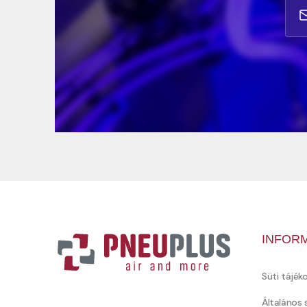
INFOR
Süti tájék
Általános 