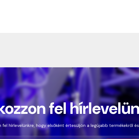
kozzon fel hírlevelü
 fel hírlevelünkre, hogy elsőként értesüljön a legújabb termékekről és