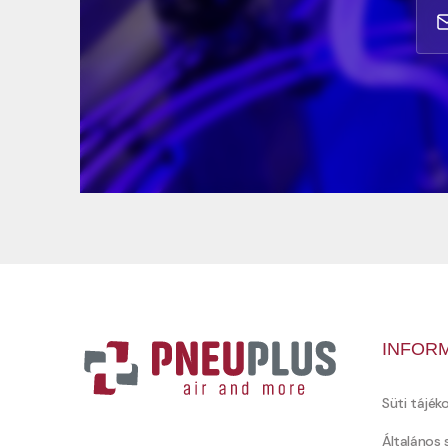
INFOR
Süti tájék
Általános 