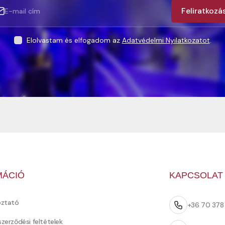
Feliratkozá
Elolvastam és elfogadom az
Adatvédelmi Nyilatkozatot
.
MÁCIÓ
KAPCSOLAT
oztató
+36 70 37
szerződési feltételek