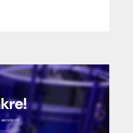
nkre!
 akciókról!