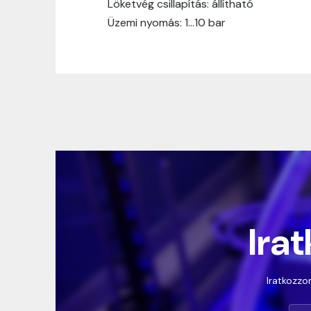
Löketvég csillapítás: állítható
Üzemi nyomás: 1…10 bar
Irat
Iratkozzon