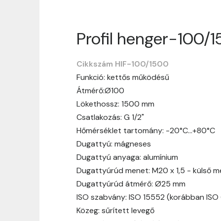
Profil henger-100/
Szállítási informáci
Cikkszám HIF-100/1500
Nagyon köszönjük, hogy webshopunkat vá
Funkció: kettős működésű
vásárlásotok gördülékenyen és zökken
Átmérő:Ø100
Szállítási idő:
Általában a megrende
Lökethossz: 1500 mm
hosszabb ideig tart, előre értesít
Csatlakozás: G 1/2"
Szállítási díj:
A szállítási díj függ 
Hőmérséklet tartomány: -20°C…+80°C
megtekinthetitek, mielőtt a rendelé
Dugattyú: mágneses
Dugattyú anyaga: alumínium
Dugattyúrúd menet: M20 x 1,5 - külső 
Dugattyúrúd átmérő: Ø25 mm
ISO szabvány: ISO 15552 (korábban ISO
Közeg: sűrített levegő