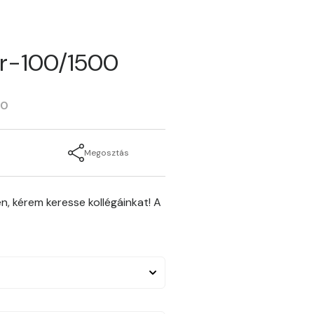
er-100/1500
00
Megosztás
n, kérem keresse kollégáinkat! A