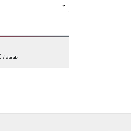
t
/ darab