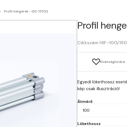
Profil hengerek - ISO 15552
Profil heng
Cikkszám HIF-100/15
Kívánságlistára
Egyedi lökethossz eseté
kép csak illusztráció!
Átmérő
100
Lökethossz