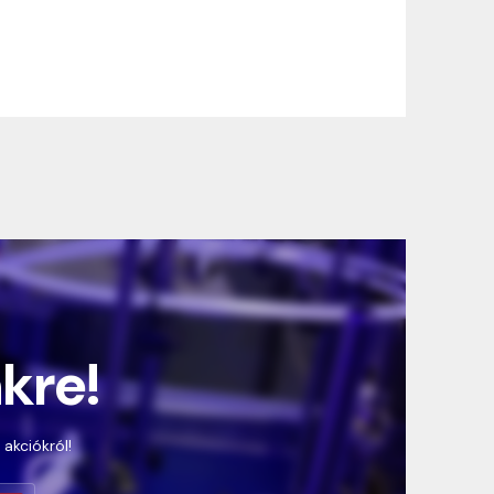
nkre!
 akciókról!