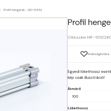
Profil hengerek - ISO 15552
Profil hen
Cikkszám HIF-100/28
Kívánságlistára
Egyedi lökethossz eseté
kép csak illusztráció!
Átmérő
100
Lökethossz