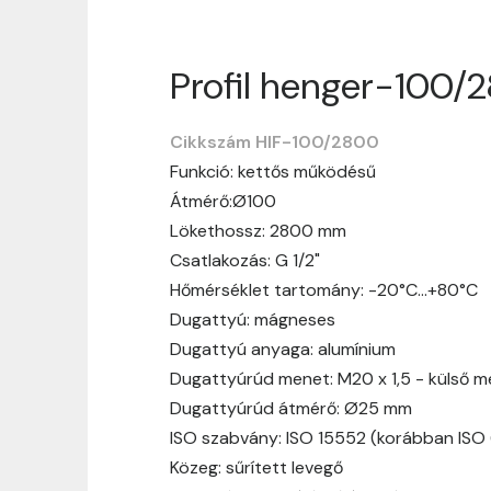
Profil henger-100/
Szállítási informáci
Cikkszám HIF-100/2800
Nagyon köszönjük, hogy webshopunkat vá
Funkció: kettős működésű
vásárlásotok gördülékenyen és zökken
Átmérő:Ø100
Szállítási idő:
Általában a megrende
Lökethossz: 2800 mm
hosszabb ideig tart, előre értesít
Csatlakozás: G 1/2"
Szállítási díj:
A szállítási díj függ 
Hőmérséklet tartomány: -20°C…+80°C
megtekinthetitek, mielőtt a rendelé
Dugattyú: mágneses
Dugattyú anyaga: alumínium
Dugattyúrúd menet: M20 x 1,5 - külső 
Dugattyúrúd átmérő: Ø25 mm
ISO szabvány: ISO 15552 (korábban ISO
Közeg: sűrített levegő