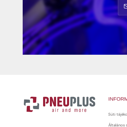
INFOR
Süti tájék
Általános 