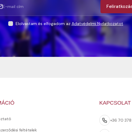
Feliratkozá
Elolvastam és elfogadom az
Adatvédelmi Nyilatkozatot
.
MÁCIÓ
KAPCSOLAT
oztató
+36 70 37
szerződési feltételek