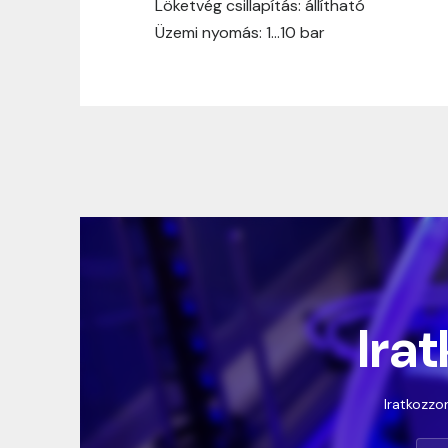
Löketvég csillapítás: állítható
Üzemi nyomás: 1…10 bar
Irat
Iratkozzon