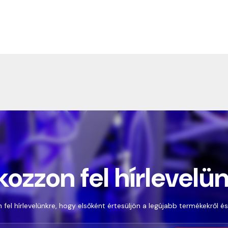
kozzon fel hírlevelü
 fel hírlevelünkre, hogy elsőként értesüljön a legújabb termékekről és