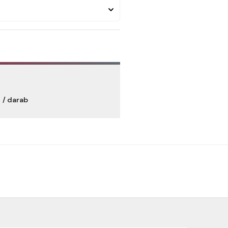
t
/ darab