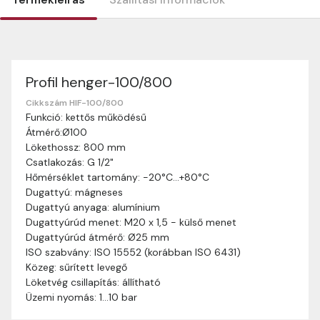
Profil henger-100/800
Szállítási információk
Nagyon köszönjük, hogy webshopunkat választottátok
Cikkszám HIF-100/800
Funkció: kettős működésű
vásárlásaitokhoz. Az alábbiakban megtaláljátok szállítási
Átmérő:Ø100
információinkat, hogy a vásárlásotok gördülékenyen és
Lökethossz: 800 mm
zökkenőmentesen történhessen.
Csatlakozás: G 1/2"
Szállítási idő:
Általában a megrendeléseket 2-5
Hőmérséklet tartomány: -20°C…+80°C
munkanapon belül kézbesítjük. Amennyiben
Dugattyú: mágneses
valamilyen okból kifolyólag a szállítás hosszabb
Dugattyú anyaga: alumínium
ideig tart, előre értesítünk benneteket.
Dugattyúrúd menet: M20 x 1,5 - külső menet
Szállítási díj:
A szállítási díj függ a termék súlyától
Dugattyúrúd átmérő: Ø25 mm
és a szállítási cím távolságától. A pontos szállítási
ISO szabvány: ISO 15552 (korábban ISO 6431)
díjat a vásárlás folyamata során megtekinthetitek,
Közeg: sűrített levegő
mielőtt a rendelést véglegesítitek.
Löketvég csillapítás: állítható
Üzemi nyomás: 1…10 bar