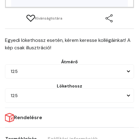
Kívánságlistára
Egyedi lökethossz esetén, kérem keresse kollégáinkat! A
kép csak illusztráció!
Átmérő
125
Lökethossz
125
Rendelésre
Termékleírás
Szállítási információk