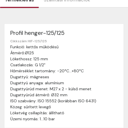
Profil henger-125/125
Szállítási információk
Nagyon köszönjük, hogy webshopunkat választottátok
Cikkszám HIF-125/125
Funkció: kettős működésű
vásárlásaitokhoz. Az alábbiakban megtaláljátok szállítási
Átmérő:Ø125
információinkat, hogy a vásárlásotok gördülékenyen és
Lökethossz: 125 mm
zökkenőmentesen történhessen.
Csatlakozás: G 1/2"
Szállítási idő:
Általában a megrendeléseket 2-5
Hőmérséklet tartomány: -20°C…+80°C
munkanapon belül kézbesítjük. Amennyiben
Dugattyú: mágneses
valamilyen okból kifolyólag a szállítás hosszabb
Dugattyú anyaga: alumínium
ideig tart, előre értesítünk benneteket.
Dugattyúrúd menet: M27 x 2 - külső menet
Szállítási díj:
A szállítási díj függ a termék súlyától
Dugattyúrúd átmérő: Ø32 mm
és a szállítási cím távolságától. A pontos szállítási
ISO szabvány: ISO 15552 (korábban ISO 6431)
díjat a vásárlás folyamata során megtekinthetitek,
Közeg: sűrített levegő
mielőtt a rendelést véglegesítitek.
Löketvég csillapítás: állítható
Üzemi nyomás: 1…10 bar