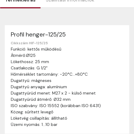
Profil henger-125/25
Szállítási információk
Nagyon köszönjük, hogy webshopunkat választottátok
Cikkszám HIF-125/25
Funkció: kettős működésű
vásárlásaitokhoz. Az alábbiakban megtaláljátok szállítási
Átmérő:Ø125
információinkat, hogy a vásárlásotok gördülékenyen és
Lökethossz: 25 mm
zökkenőmentesen történhessen.
Csatlakozás: G 1/2"
Szállítási idő:
Általában a megrendeléseket 2-5
Hőmérséklet tartomány: -20°C…+80°C
munkanapon belül kézbesítjük. Amennyiben
Dugattyú: mágneses
valamilyen okból kifolyólag a szállítás hosszabb
Dugattyú anyaga: alumínium
ideig tart, előre értesítünk benneteket.
Dugattyúrúd menet: M27 x 2 - külső menet
Szállítási díj:
A szállítási díj függ a termék súlyától
Dugattyúrúd átmérő: Ø32 mm
és a szállítási cím távolságától. A pontos szállítási
ISO szabvány: ISO 15552 (korábban ISO 6431)
díjat a vásárlás folyamata során megtekinthetitek,
Közeg: sűrített levegő
mielőtt a rendelést véglegesítitek.
Löketvég csillapítás: állítható
Üzemi nyomás: 1…10 bar