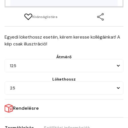
Kívánságlistára
Egyedi lökethossz esetén, kérem keresse kollégáinkat! A
kép csak illusztráció!
Átmérő
125
Lökethossz
25
Rendelésre
Termékleírás
Szállítási információk