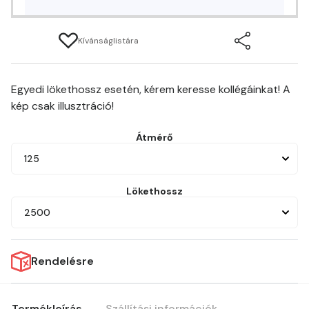
Kívánságlistára
Egyedi lökethossz esetén, kérem keresse kollégáinkat! A
kép csak illusztráció!
Átmérő
125
Lökethossz
2500
Rendelésre
Termékleírás
Szállítási információk