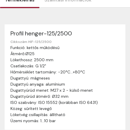
Profil henger-125/2500
Szállítási információk
Nagyon köszönjük, hogy webshopunkat választottátok
Cikkszám HIF-125/2500
Funkció: kettős működésű
vásárlásaitokhoz. Az alábbiakban megtaláljátok szállítási
Átmérő:Ø125
információinkat, hogy a vásárlásotok gördülékenyen és
Lökethossz: 2500 mm
zökkenőmentesen történhessen.
Csatlakozás: G 1/2"
Szállítási idő:
Általában a megrendeléseket 2-5
Hőmérséklet tartomány: -20°C…+80°C
munkanapon belül kézbesítjük. Amennyiben
Dugattyú: mágneses
valamilyen okból kifolyólag a szállítás hosszabb
Dugattyú anyaga: alumínium
ideig tart, előre értesítünk benneteket.
Dugattyúrúd menet: M27 x 2 - külső menet
Szállítási díj:
A szállítási díj függ a termék súlyától
Dugattyúrúd átmérő: Ø32 mm
és a szállítási cím távolságától. A pontos szállítási
ISO szabvány: ISO 15552 (korábban ISO 6431)
díjat a vásárlás folyamata során megtekinthetitek,
Közeg: sűrített levegő
mielőtt a rendelést véglegesítitek.
Löketvég csillapítás: állítható
Üzemi nyomás: 1…10 bar