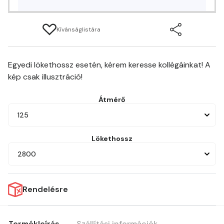
Kívánságlistára
Egyedi lökethossz esetén, kérem keresse kollégáinkat! A
kép csak illusztráció!
Átmérő
125
Lökethossz
2800
Rendelésre
Termékleírás
Szállítási információk