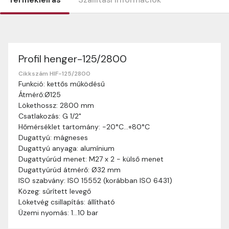
Profil henger-125/2800
Szállítási információk
Nagyon köszönjük, hogy webshopunkat választottátok
Cikkszám HIF-125/2800
Funkció: kettős működésű
vásárlásaitokhoz. Az alábbiakban megtaláljátok szállítási
Átmérő:Ø125
információinkat, hogy a vásárlásotok gördülékenyen és
Lökethossz: 2800 mm
zökkenőmentesen történhessen.
Csatlakozás: G 1/2"
Szállítási idő:
Általában a megrendeléseket 2-5
Hőmérséklet tartomány: -20°C…+80°C
munkanapon belül kézbesítjük. Amennyiben
Dugattyú: mágneses
valamilyen okból kifolyólag a szállítás hosszabb
Dugattyú anyaga: alumínium
ideig tart, előre értesítünk benneteket.
Dugattyúrúd menet: M27 x 2 - külső menet
Szállítási díj:
A szállítási díj függ a termék súlyától
Dugattyúrúd átmérő: Ø32 mm
és a szállítási cím távolságától. A pontos szállítási
ISO szabvány: ISO 15552 (korábban ISO 6431)
díjat a vásárlás folyamata során megtekinthetitek,
Közeg: sűrített levegő
mielőtt a rendelést véglegesítitek.
Löketvég csillapítás: állítható
Üzemi nyomás: 1…10 bar