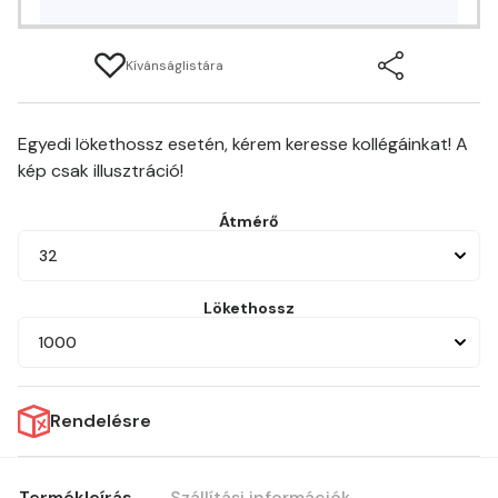
Kívánságlistára
Egyedi lökethossz esetén, kérem keresse kollégáinkat! A
kép csak illusztráció!
Átmérő
32
Lökethossz
1000
Rendelésre
Termékleírás
Szállítási információk