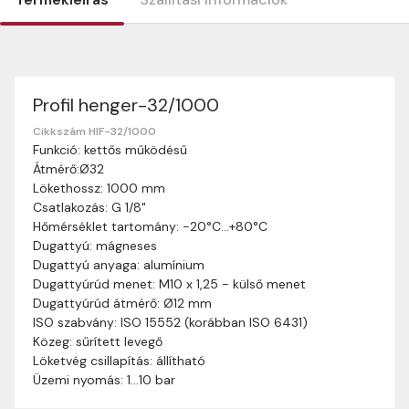
Profil henger-32/1000
Szállítási információk
Nagyon köszönjük, hogy webshopunkat választottátok
Cikkszám HIF-32/1000
Funkció: kettős működésű
vásárlásaitokhoz. Az alábbiakban megtaláljátok szállítási
Átmérő:Ø32
információinkat, hogy a vásárlásotok gördülékenyen és
Lökethossz: 1000 mm
zökkenőmentesen történhessen.
Csatlakozás: G 1/8"
Szállítási idő:
Általában a megrendeléseket 2-5
Hőmérséklet tartomány: -20°C…+80°C
munkanapon belül kézbesítjük. Amennyiben
Dugattyú: mágneses
valamilyen okból kifolyólag a szállítás hosszabb
Dugattyú anyaga: alumínium
ideig tart, előre értesítünk benneteket.
Dugattyúrúd menet: M10 x 1,25 - külső menet
Szállítási díj:
A szállítási díj függ a termék súlyától
Dugattyúrúd átmérő: Ø12 mm
és a szállítási cím távolságától. A pontos szállítási
ISO szabvány: ISO 15552 (korábban ISO 6431)
díjat a vásárlás folyamata során megtekinthetitek,
Közeg: sűrített levegő
mielőtt a rendelést véglegesítitek.
Löketvég csillapítás: állítható
Üzemi nyomás: 1…10 bar