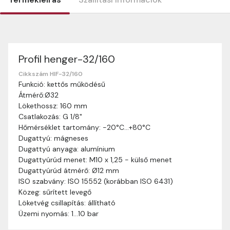
Profil henger-32/160
Szállítási információk
Nagyon köszönjük, hogy webshopunkat választottátok
Cikkszám HIF-32/160
Funkció: kettős működésű
vásárlásaitokhoz. Az alábbiakban megtaláljátok szállítási
Átmérő:Ø32
információinkat, hogy a vásárlásotok gördülékenyen és
Lökethossz: 160 mm
zökkenőmentesen történhessen.
Csatlakozás: G 1/8"
Szállítási idő:
Általában a megrendeléseket 2-5
Hőmérséklet tartomány: -20°C…+80°C
munkanapon belül kézbesítjük. Amennyiben
Dugattyú: mágneses
valamilyen okból kifolyólag a szállítás hosszabb
Dugattyú anyaga: alumínium
ideig tart, előre értesítünk benneteket.
Dugattyúrúd menet: M10 x 1,25 - külső menet
Szállítási díj:
A szállítási díj függ a termék súlyától
Dugattyúrúd átmérő: Ø12 mm
és a szállítási cím távolságától. A pontos szállítási
ISO szabvány: ISO 15552 (korábban ISO 6431)
díjat a vásárlás folyamata során megtekinthetitek,
Közeg: sűrített levegő
mielőtt a rendelést véglegesítitek.
Löketvég csillapítás: állítható
Üzemi nyomás: 1…10 bar