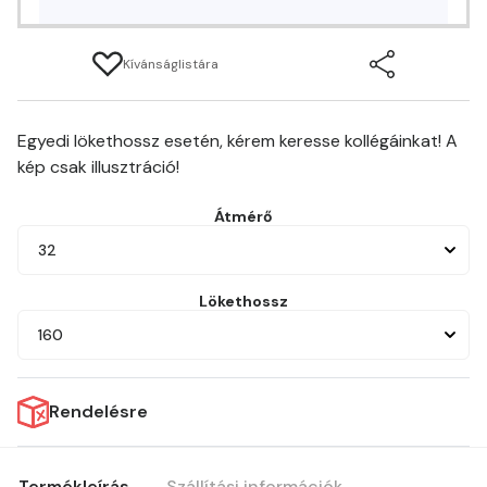
Kívánságlistára
Egyedi lökethossz esetén, kérem keresse kollégáinkat! A
kép csak illusztráció!
Átmérő
32
Lökethossz
160
Rendelésre
Termékleírás
Szállítási információk