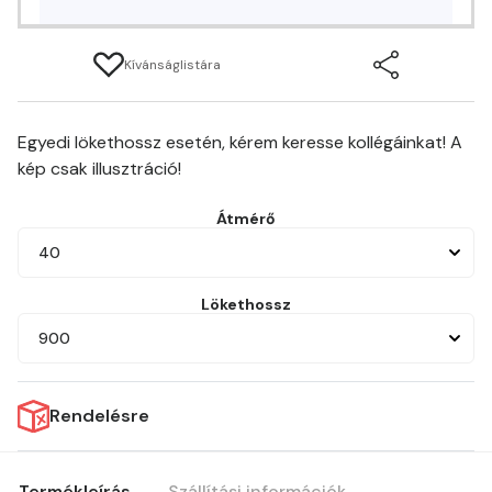
Kívánságlistára
Egyedi lökethossz esetén, kérem keresse kollégáinkat! A
kép csak illusztráció!
Átmérő
40
Lökethossz
900
Rendelésre
Termékleírás
Szállítási információk