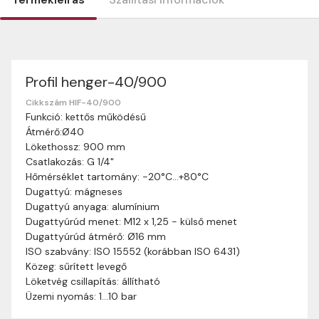
Profil henger-40/900
Szállítási információk
Nagyon köszönjük, hogy webshopunkat választottátok
Cikkszám HIF-40/900
Funkció: kettős működésű
vásárlásaitokhoz. Az alábbiakban megtaláljátok szállítási
Átmérő:Ø40
információinkat, hogy a vásárlásotok gördülékenyen és
Lökethossz: 900 mm
zökkenőmentesen történhessen.
Csatlakozás: G 1/4"
Szállítási idő:
Általában a megrendeléseket 2-5
Hőmérséklet tartomány: -20°C…+80°C
munkanapon belül kézbesítjük. Amennyiben
Dugattyú: mágneses
valamilyen okból kifolyólag a szállítás hosszabb
Dugattyú anyaga: alumínium
ideig tart, előre értesítünk benneteket.
Dugattyúrúd menet: M12 x 1,25 - külső menet
Szállítási díj:
A szállítási díj függ a termék súlyától
Dugattyúrúd átmérő: Ø16 mm
és a szállítási cím távolságától. A pontos szállítási
ISO szabvány: ISO 15552 (korábban ISO 6431)
díjat a vásárlás folyamata során megtekinthetitek,
Közeg: sűrített levegő
mielőtt a rendelést véglegesítitek.
Löketvég csillapítás: állítható
Üzemi nyomás: 1…10 bar