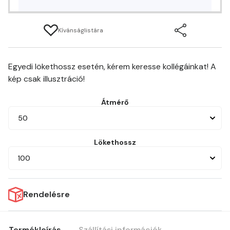
Kívánságlistára
Egyedi lökethossz esetén, kérem keresse kollégáinkat! A
kép csak illusztráció!
Átmérő
50
Lökethossz
100
Rendelésre
Termékleírás
Szállítási információk