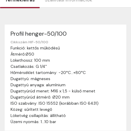
Profil henger-50/100
Szállítási információk
Nagyon köszönjük, hogy webshopunkat választottátok
Cikkszám HIF-50/100
Funkció: kettős működésű
vásárlásaitokhoz. Az alábbiakban megtaláljátok szállítási
Átmérő:Ø50
információinkat, hogy a vásárlásotok gördülékenyen és
Lökethossz: 100 mm
zökkenőmentesen történhessen.
Csatlakozás: G 1/4"
Szállítási idő:
Általában a megrendeléseket 2-5
Hőmérséklet tartomány: -20°C…+80°C
munkanapon belül kézbesítjük. Amennyiben
Dugattyú: mágneses
valamilyen okból kifolyólag a szállítás hosszabb
Dugattyú anyaga: alumínium
ideig tart, előre értesítünk benneteket.
Dugattyúrúd menet: M16 x 1,5 - külső menet
Szállítási díj:
A szállítási díj függ a termék súlyától
Dugattyúrúd átmérő: Ø20 mm
és a szállítási cím távolságától. A pontos szállítási
ISO szabvány: ISO 15552 (korábban ISO 6431)
díjat a vásárlás folyamata során megtekinthetitek,
Közeg: sűrített levegő
mielőtt a rendelést véglegesítitek.
Löketvég csillapítás: állítható
Üzemi nyomás: 1…10 bar