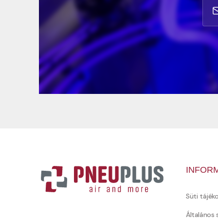
INFOR
Süti tájék
Általános 