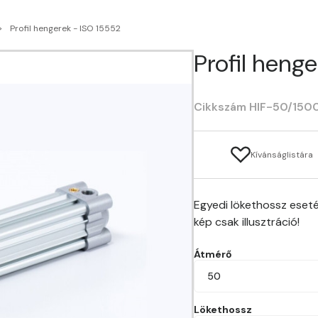
Profil hengerek - ISO 15552
Profil heng
Cikkszám HIF-50/150
Kívánságlistára
Egyedi lökethossz eseté
kép csak illusztráció!
Átmérő
50
Lökethossz