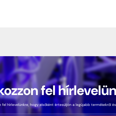
kozzon fel hírlevelü
 fel hírlevelünkre, hogy elsőként értesüljön a legújabb termékekről és