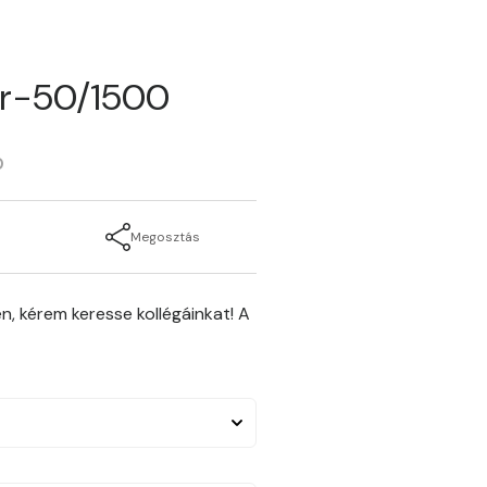
er-50/1500
0
Megosztás
n, kérem keresse kollégáinkat! A