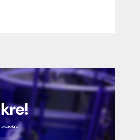
nkre!
 akciókról!