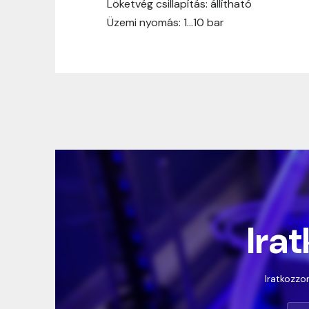
Löketvég csillapítás: állítható
Üzemi nyomás: 1…10 bar
Irat
Iratkozzon