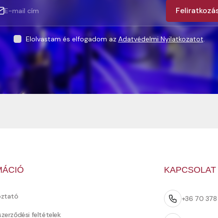
Feliratkozá
Elolvastam és elfogadom az
Adatvédelmi Nyilatkozatot
.
MÁCIÓ
KAPCSOLAT
oztató
+36 70 37
szerződési feltételek