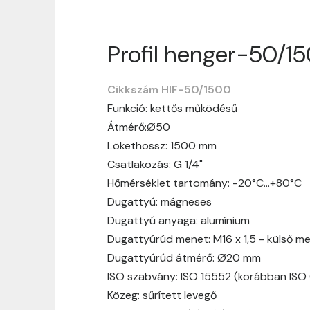
Profil henger-50/1
Szállítási informáci
Cikkszám HIF-50/1500
Nagyon köszönjük, hogy webshopunkat vá
Funkció: kettős működésű
vásárlásotok gördülékenyen és zökken
Átmérő:Ø50
Szállítási idő:
Általában a megrende
Lökethossz: 1500 mm
hosszabb ideig tart, előre értesít
Csatlakozás: G 1/4"
Szállítási díj:
A szállítási díj függ 
Hőmérséklet tartomány: -20°C…+80°C
megtekinthetitek, mielőtt a rendelé
Dugattyú: mágneses
Dugattyú anyaga: alumínium
Dugattyúrúd menet: M16 x 1,5 - külső m
Dugattyúrúd átmérő: Ø20 mm
ISO szabvány: ISO 15552 (korábban ISO
Közeg: sűrített levegő