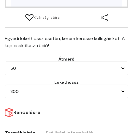
Kívánságlistára
Egyedi lökethossz esetén, kérem keresse kollégáinkat! A
kép csak illusztráció!
Átmérő
50
Lökethossz
800
Rendelésre
Termékleírás
Szállítási információk