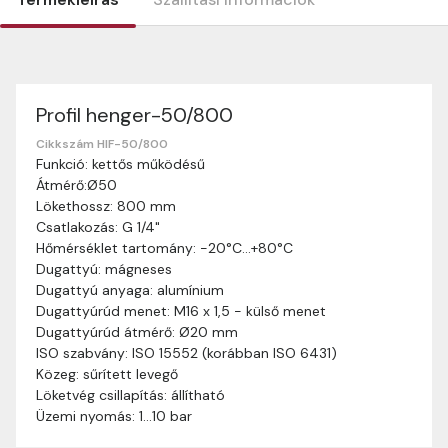
Profil henger-50/800
Szállítási információk
Nagyon köszönjük, hogy webshopunkat választottátok
Cikkszám HIF-50/800
Funkció: kettős működésű
vásárlásaitokhoz. Az alábbiakban megtaláljátok szállítási
Átmérő:Ø50
információinkat, hogy a vásárlásotok gördülékenyen és
Lökethossz: 800 mm
zökkenőmentesen történhessen.
Csatlakozás: G 1/4"
Szállítási idő:
Általában a megrendeléseket 2-5
Hőmérséklet tartomány: -20°C…+80°C
munkanapon belül kézbesítjük. Amennyiben
Dugattyú: mágneses
valamilyen okból kifolyólag a szállítás hosszabb
Dugattyú anyaga: alumínium
ideig tart, előre értesítünk benneteket.
Dugattyúrúd menet: M16 x 1,5 - külső menet
Szállítási díj:
A szállítási díj függ a termék súlyától
Dugattyúrúd átmérő: Ø20 mm
és a szállítási cím távolságától. A pontos szállítási
ISO szabvány: ISO 15552 (korábban ISO 6431)
díjat a vásárlás folyamata során megtekinthetitek,
Közeg: sűrített levegő
mielőtt a rendelést véglegesítitek.
Löketvég csillapítás: állítható
Üzemi nyomás: 1…10 bar