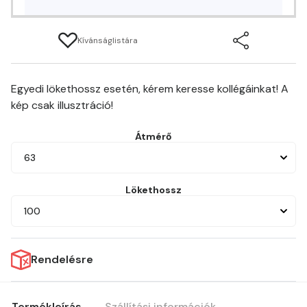
Kívánságlistára
Egyedi lökethossz esetén, kérem keresse kollégáinkat! A
kép csak illusztráció!
Átmérő
63
Lökethossz
100
Rendelésre
Termékleírás
Szállítási információk