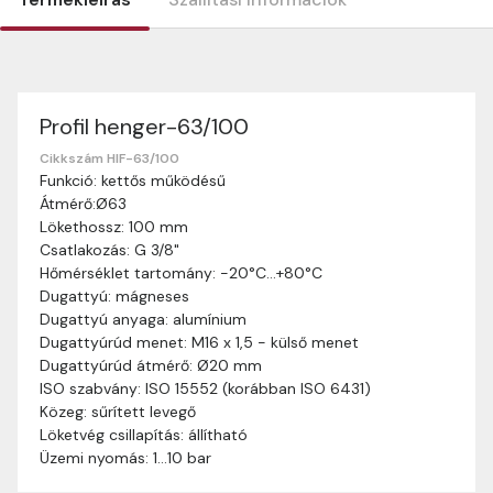
Profil henger-63/100
Szállítási információk
Nagyon köszönjük, hogy webshopunkat választottátok
Cikkszám HIF-63/100
Funkció: kettős működésű
vásárlásaitokhoz. Az alábbiakban megtaláljátok szállítási
Átmérő:Ø63
információinkat, hogy a vásárlásotok gördülékenyen és
Lökethossz: 100 mm
zökkenőmentesen történhessen.
Csatlakozás: G 3/8"
Szállítási idő:
Általában a megrendeléseket 2-5
Hőmérséklet tartomány: -20°C…+80°C
munkanapon belül kézbesítjük. Amennyiben
Dugattyú: mágneses
valamilyen okból kifolyólag a szállítás hosszabb
Dugattyú anyaga: alumínium
ideig tart, előre értesítünk benneteket.
Dugattyúrúd menet: M16 x 1,5 - külső menet
Szállítási díj:
A szállítási díj függ a termék súlyától
Dugattyúrúd átmérő: Ø20 mm
és a szállítási cím távolságától. A pontos szállítási
ISO szabvány: ISO 15552 (korábban ISO 6431)
díjat a vásárlás folyamata során megtekinthetitek,
Közeg: sűrített levegő
mielőtt a rendelést véglegesítitek.
Löketvég csillapítás: állítható
Üzemi nyomás: 1…10 bar