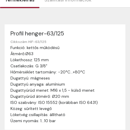
Profil henger-63/125
Szállítási információk
Nagyon köszönjük, hogy webshopunkat választottátok
Cikkszám HIF-63/125
Funkció: kettős működésű
vásárlásaitokhoz. Az alábbiakban megtaláljátok szállítási
Átmérő:Ø63
információinkat, hogy a vásárlásotok gördülékenyen és
Lökethossz: 125 mm
zökkenőmentesen történhessen.
Csatlakozás: G 3/8"
Szállítási idő:
Általában a megrendeléseket 2-5
Hőmérséklet tartomány: -20°C…+80°C
munkanapon belül kézbesítjük. Amennyiben
Dugattyú: mágneses
valamilyen okból kifolyólag a szállítás hosszabb
Dugattyú anyaga: alumínium
ideig tart, előre értesítünk benneteket.
Dugattyúrúd menet: M16 x 1,5 - külső menet
Szállítási díj:
A szállítási díj függ a termék súlyától
Dugattyúrúd átmérő: Ø20 mm
és a szállítási cím távolságától. A pontos szállítási
ISO szabvány: ISO 15552 (korábban ISO 6431)
díjat a vásárlás folyamata során megtekinthetitek,
Közeg: sűrített levegő
mielőtt a rendelést véglegesítitek.
Löketvég csillapítás: állítható
Üzemi nyomás: 1…10 bar