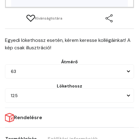
Kívánságlistára
Egyedi lökethossz esetén, kérem keresse kollégáinkat! A
kép csak illusztráció!
Átmérő
63
Lökethossz
125
Rendelésre
Termékleírás
Szállítási információk