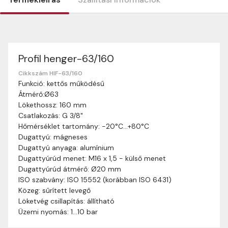
Profil henger-63/160
Szállítási információk
Nagyon köszönjük, hogy webshopunkat választottátok
Cikkszám HIF-63/160
Funkció: kettős működésű
vásárlásaitokhoz. Az alábbiakban megtaláljátok szállítási
Átmérő:Ø63
információinkat, hogy a vásárlásotok gördülékenyen és
Lökethossz: 160 mm
zökkenőmentesen történhessen.
Csatlakozás: G 3/8"
Szállítási idő:
Általában a megrendeléseket 2-5
Hőmérséklet tartomány: -20°C…+80°C
munkanapon belül kézbesítjük. Amennyiben
Dugattyú: mágneses
valamilyen okból kifolyólag a szállítás hosszabb
Dugattyú anyaga: alumínium
ideig tart, előre értesítünk benneteket.
Dugattyúrúd menet: M16 x 1,5 - külső menet
Szállítási díj:
A szállítási díj függ a termék súlyától
Dugattyúrúd átmérő: Ø20 mm
és a szállítási cím távolságától. A pontos szállítási
ISO szabvány: ISO 15552 (korábban ISO 6431)
díjat a vásárlás folyamata során megtekinthetitek,
Közeg: sűrített levegő
mielőtt a rendelést véglegesítitek.
Löketvég csillapítás: állítható
Üzemi nyomás: 1…10 bar