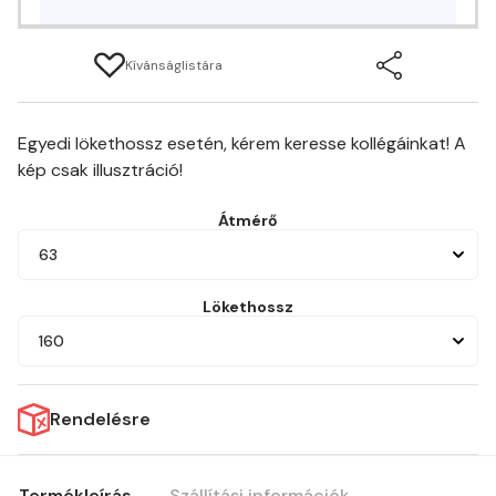
Kívánságlistára
Egyedi lökethossz esetén, kérem keresse kollégáinkat! A
kép csak illusztráció!
Átmérő
63
Lökethossz
160
Rendelésre
Termékleírás
Szállítási információk