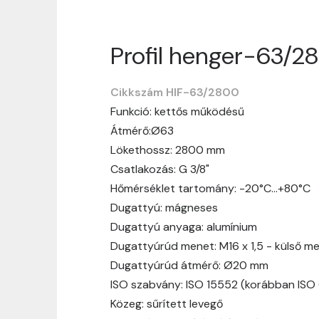
Profil henger-63/2
Szállítási informáci
Cikkszám HIF-63/2800
Nagyon köszönjük, hogy webshopunkat vá
Funkció: kettős működésű
vásárlásotok gördülékenyen és zökken
Átmérő:Ø63
Szállítási idő:
Általában a megrende
Lökethossz: 2800 mm
hosszabb ideig tart, előre értesít
Csatlakozás: G 3/8"
Szállítási díj:
A szállítási díj függ 
Hőmérséklet tartomány: -20°C…+80°C
megtekinthetitek, mielőtt a rendelé
Dugattyú: mágneses
Dugattyú anyaga: alumínium
Dugattyúrúd menet: M16 x 1,5 - külső m
Dugattyúrúd átmérő: Ø20 mm
ISO szabvány: ISO 15552 (korábban ISO
Közeg: sűrített levegő