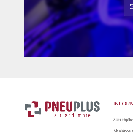
INFOR
Süti tájék
Általános 