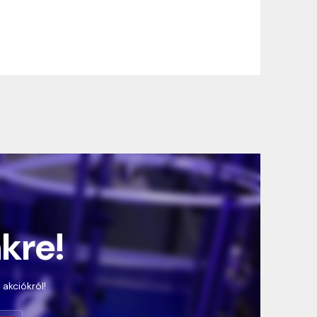
nkre!
 akciókról!