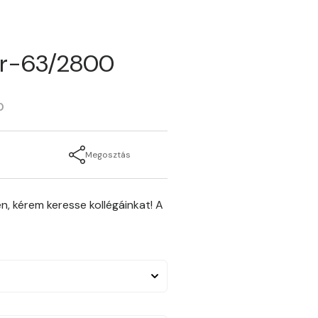
ger-63/2800
0
Megosztás
n, kérem keresse kollégáinkat! A