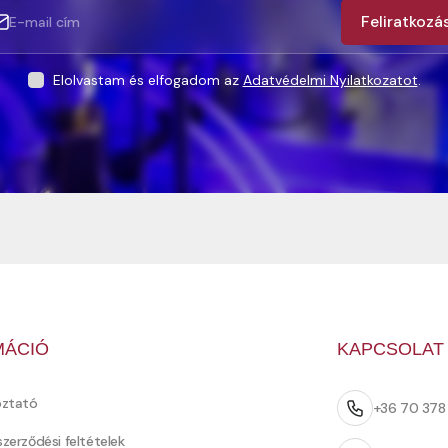
Feliratkozá
Elolvastam és elfogadom az
Adatvédelmi Nyilatkozatot
.
MÁCIÓ
KAPCSOLAT
oztató
+36 70 37
szerződési feltételek