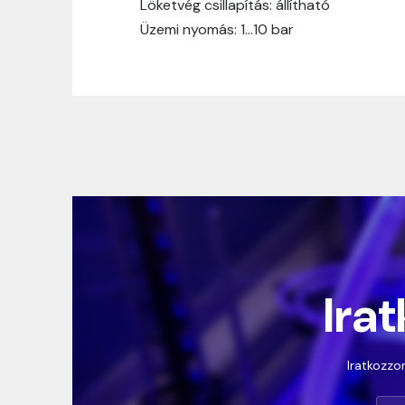
Löketvég csillapítás: állítható
Üzemi nyomás: 1…10 bar
Irat
Iratkozzon