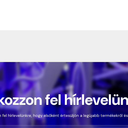
kozzon fel hírlevelü
 fel hírlevelünkre, hogy elsőként értesüljön a legújabb termékekről és