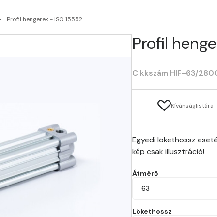
Profil hengerek - ISO 15552
Profil hen
Cikkszám HIF-63/280
Kívánságlistára
Egyedi lökethossz eseté
kép csak illusztráció!
Átmérő
63
Lökethossz