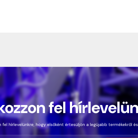
kozzon fel hírlevelü
 fel hírlevelünkre, hogy elsőként értesüljön a legújabb termékekről és