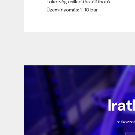
Löketvég csillapítás: állítható
Üzemi nyomás: 1…10 bar
Irat
Iratkozzon