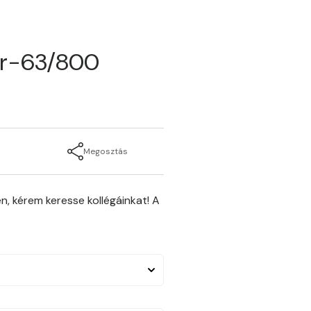
er-63/800
Megosztás
n, kérem keresse kollégáinkat! A