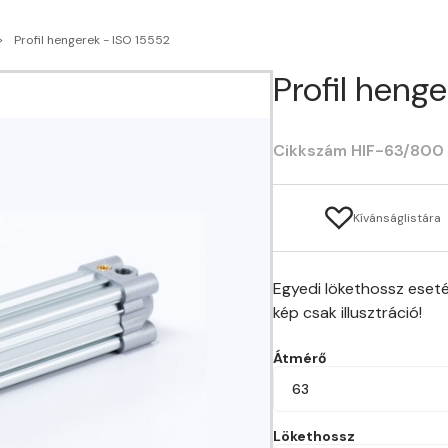
Profil hengerek - ISO 15552
Profil heng
Cikkszám HIF-63/800
Kívánságlistára
Egyedi lökethossz eseté
kép csak illusztráció!
Átmérő
63
Lökethossz