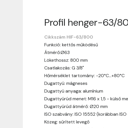
Profil henger-63/8
Szállítási informáci
Cikkszám HIF-63/800
Nagyon köszönjük, hogy webshopunkat vá
Funkció: kettős működésű
vásárlásotok gördülékenyen és zökken
Átmérő:Ø63
Szállítási idő:
Általában a megrende
Lökethossz: 800 mm
hosszabb ideig tart, előre értesít
Csatlakozás: G 3/8"
Szállítási díj:
A szállítási díj függ 
Hőmérséklet tartomány: -20°C…+80°C
megtekinthetitek, mielőtt a rendelé
Dugattyú: mágneses
Dugattyú anyaga: alumínium
Dugattyúrúd menet: M16 x 1,5 - külső m
Dugattyúrúd átmérő: Ø20 mm
ISO szabvány: ISO 15552 (korábban ISO
Közeg: sűrített levegő