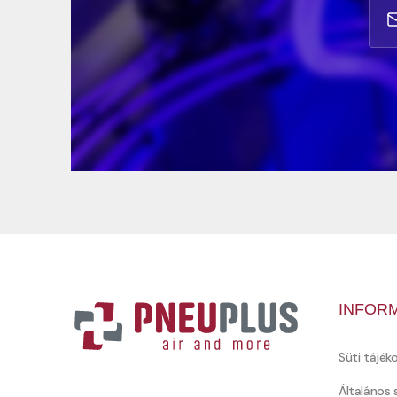
INFOR
Süti tájék
Általános 