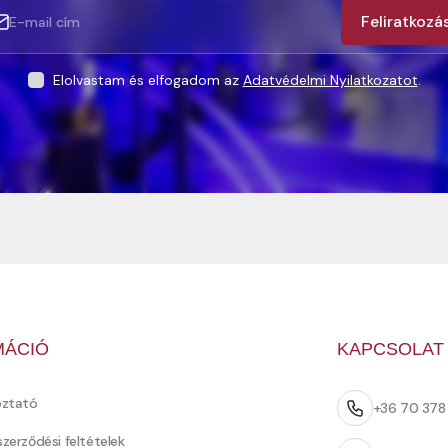
Feliratkozá
Elolvastam és elfogadom az
Adatvédelmi Nyilatkozatot
.
MÁCIÓ
KAPCSOLAT
oztató
+36 70 37
szerződési feltételek