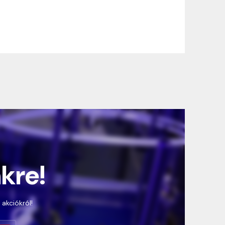
nkre!
 akciókról!