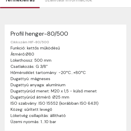
Profil henger-80/500
Szállítási információk
Nagyon köszönjük, hogy webshopunkat választottátok
Cikkszám HIF-80/500
Funkció: kettős működésű
vásárlásaitokhoz. Az alábbiakban megtaláljátok szállítási
Átmérő:Ø80
információinkat, hogy a vásárlásotok gördülékenyen és
Lökethossz: 500 mm
zökkenőmentesen történhessen.
Csatlakozás: G 3/8"
Szállítási idő:
Általában a megrendeléseket 2-5
Hőmérséklet tartomány: -20°C…+80°C
munkanapon belül kézbesítjük. Amennyiben
Dugattyú: mágneses
valamilyen okból kifolyólag a szállítás hosszabb
Dugattyú anyaga: alumínium
ideig tart, előre értesítünk benneteket.
Dugattyúrúd menet: M20 x 1,5 - külső menet
Szállítási díj:
A szállítási díj függ a termék súlyától
Dugattyúrúd átmérő: Ø25 mm
és a szállítási cím távolságától. A pontos szállítási
ISO szabvány: ISO 15552 (korábban ISO 6431)
díjat a vásárlás folyamata során megtekinthetitek,
Közeg: sűrített levegő
mielőtt a rendelést véglegesítitek.
Löketvég csillapítás: állítható
Üzemi nyomás: 1…10 bar