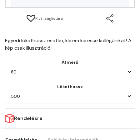
Kívánságlistára
Egyedi lökethossz esetén, kérem keresse kollégáinkat! A
kép csak illusztráció!
Átmérő
80
Lökethossz
500
Rendelésre
Termékleírás
Szállítási információk