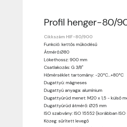
Profil henger-80/9
Szállítási informáci
Cikkszám HIF-80/900
Nagyon köszönjük, hogy webshopunkat vá
Funkció: kettős működésű
vásárlásotok gördülékenyen és zökken
Átmérő:Ø80
Szállítási idő:
Általában a megrende
Lökethossz: 900 mm
hosszabb ideig tart, előre értesít
Csatlakozás: G 3/8"
Szállítási díj:
A szállítási díj függ 
Hőmérséklet tartomány: -20°C…+80°C
megtekinthetitek, mielőtt a rendelé
Dugattyú: mágneses
Dugattyú anyaga: alumínium
Dugattyúrúd menet: M20 x 1,5 - külső 
Dugattyúrúd átmérő: Ø25 mm
ISO szabvány: ISO 15552 (korábban ISO
Közeg: sűrített levegő