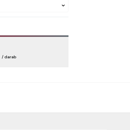
t
/ darab