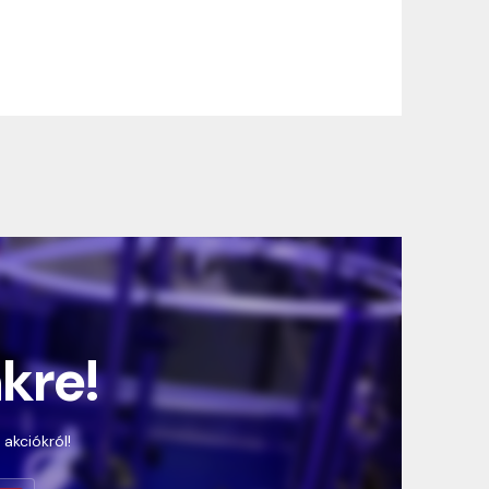
nkre!
 akciókról!