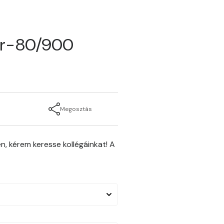
ger-80/900
Megosztás
n, kérem keresse kollégáinkat! A