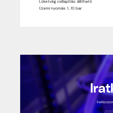
Löketvég csillapítás: állítható
Üzemi nyomás: 1…10 bar
Irat
Iratkozzon