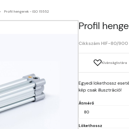
Profil hengerek - ISO 15552
Profil hen
Cikkszám HIF-80/900
Kívánságlistára
Egyedi lökethossz eseté
kép csak illusztráció!
Átmérő
80
Lökethossz