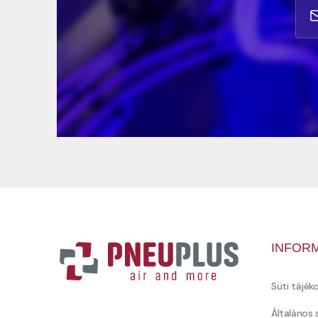
INFOR
Süti tájék
Általános 