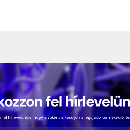
kozzon fel hírlevelü
 fel hírlevelünkre, hogy elsőként értesüljön a legújabb termékekről és