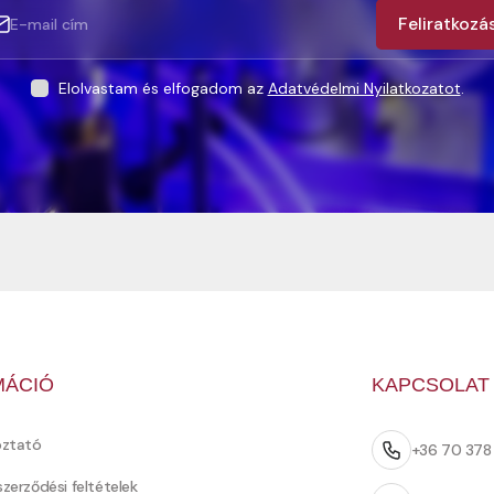
Feliratkozá
Elolvastam és elfogadom az
Adatvédelmi Nyilatkozatot
.
MÁCIÓ
KAPCSOLAT
oztató
+36 70 37
szerződési feltételek