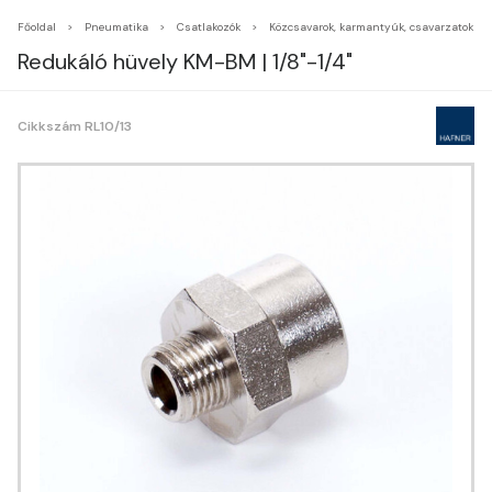
Főoldal
Pneumatika
Csatlakozók
Közcsavarok, karmantyúk, csavarzatok
Redukáló hüvely KM-BM | 1/8"-1/4"
Cikkszám RL10/13