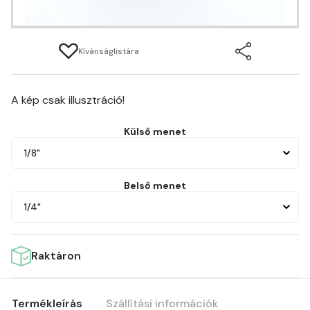
Kívánságlistára
A kép csak illusztráció!
Külső menet
1/8"
Belső menet
1/4"
Raktáron
Termékleírás
Szállítási információk