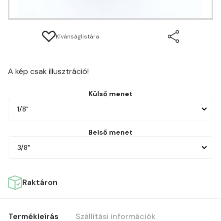
Kívánságlistára
A kép csak illusztráció!
Külső menet
1/8"
Belső menet
3/8"
Raktáron
Termékleírás
Szállítási információk