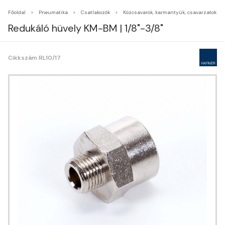
Főoldal
Pneumatika
Csatlakozók
Közcsavarok, karmantyúk, csavarzatok
Redukáló hüvely KM-BM | 1/8"-3/8"
Cikkszám RL10/17