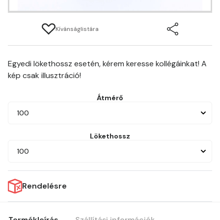
Kívánságlistára
Egyedi lökethossz esetén, kérem keresse kollégáinkat! A
kép csak illusztráció!
Átmérő
100
Lökethossz
100
Rendelésre
Termékleírás
Szállítási információk