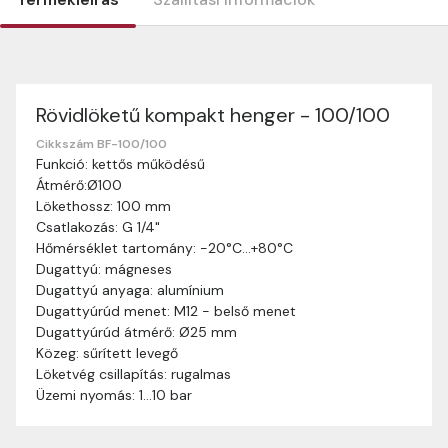
Rövidlöketű kompakt henger - 100/100
Szállítási információk
Nagyon köszönjük, hogy webshopunkat választottátok
Cikkszám BF-100/100
Funkció: kettős működésű
vásárlásaitokhoz. Az alábbiakban megtaláljátok szállítási
Átmérő:Ø100
információinkat, hogy a vásárlásotok gördülékenyen és
Lökethossz: 100 mm
zökkenőmentesen történhessen.
Csatlakozás: G 1/4"
Szállítási idő:
Általában a megrendeléseket 2-5
Hőmérséklet tartomány: -20°C…+80°C
munkanapon belül kézbesítjük. Amennyiben
Dugattyú: mágneses
valamilyen okból kifolyólag a szállítás hosszabb
Dugattyú anyaga: alumínium
ideig tart, előre értesítünk benneteket.
Dugattyúrúd menet: M12 - belső menet
Szállítási díj:
A szállítási díj függ a termék súlyától
Dugattyúrúd átmérő: Ø25 mm
és a szállítási cím távolságától. A pontos szállítási
Közeg: sűrített levegő
díjat a vásárlás folyamata során megtekinthetitek,
Löketvég csillapítás: rugalmas
mielőtt a rendelést véglegesítitek.
Üzemi nyomás: 1…10 bar