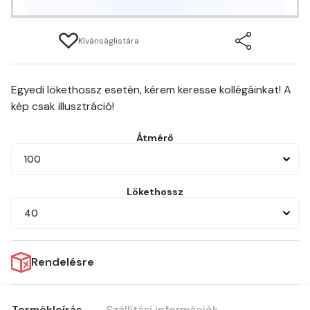
Kívánságlistára
Egyedi lökethossz esetén, kérem keresse kollégáinkat! A
kép csak illusztráció!
Átmérő
100
Lökethossz
40
Rendelésre
Termékleírás
Szállítási információk