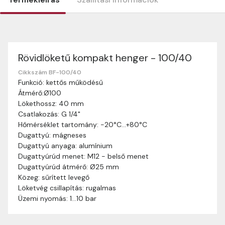
Rövidlöketű kompakt henger - 100/40
Szállítási információk
Nagyon köszönjük, hogy webshopunkat választottátok
Cikkszám BF-100/40
Funkció: kettős működésű
vásárlásaitokhoz. Az alábbiakban megtaláljátok szállítási
Átmérő:Ø100
információinkat, hogy a vásárlásotok gördülékenyen és
Lökethossz: 40 mm
zökkenőmentesen történhessen.
Csatlakozás: G 1/4"
Szállítási idő:
Általában a megrendeléseket 2-5
Hőmérséklet tartomány: -20°C…+80°C
munkanapon belül kézbesítjük. Amennyiben
Dugattyú: mágneses
valamilyen okból kifolyólag a szállítás hosszabb
Dugattyú anyaga: alumínium
ideig tart, előre értesítünk benneteket.
Dugattyúrúd menet: M12 - belső menet
Szállítási díj:
A szállítási díj függ a termék súlyától
Dugattyúrúd átmérő: Ø25 mm
és a szállítási cím távolságától. A pontos szállítási
Közeg: sűrített levegő
díjat a vásárlás folyamata során megtekinthetitek,
Löketvég csillapítás: rugalmas
mielőtt a rendelést véglegesítitek.
Üzemi nyomás: 1…10 bar