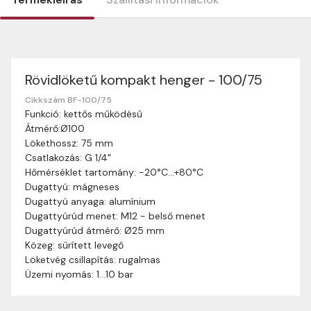
Rövidlöketű kompakt henger - 100/75
Szállítási információk
Nagyon köszönjük, hogy webshopunkat választottátok
Cikkszám BF-100/75
Funkció: kettős működésű
vásárlásaitokhoz. Az alábbiakban megtaláljátok szállítási
Átmérő:Ø100
információinkat, hogy a vásárlásotok gördülékenyen és
Lökethossz: 75 mm
zökkenőmentesen történhessen.
Csatlakozás: G 1/4"
Szállítási idő:
Általában a megrendeléseket 2-5
Hőmérséklet tartomány: -20°C…+80°C
munkanapon belül kézbesítjük. Amennyiben
Dugattyú: mágneses
valamilyen okból kifolyólag a szállítás hosszabb
Dugattyú anyaga: alumínium
ideig tart, előre értesítünk benneteket.
Dugattyúrúd menet: M12 - belső menet
Szállítási díj:
A szállítási díj függ a termék súlyától
Dugattyúrúd átmérő: Ø25 mm
és a szállítási cím távolságától. A pontos szállítási
Közeg: sűrített levegő
díjat a vásárlás folyamata során megtekinthetitek,
Löketvég csillapítás: rugalmas
mielőtt a rendelést véglegesítitek.
Üzemi nyomás: 1…10 bar