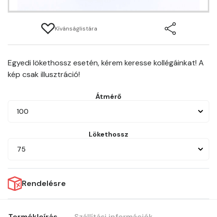
Kívánságlistára
Egyedi lökethossz esetén, kérem keresse kollégáinkat! A
kép csak illusztráció!
Átmérő
100
Lökethossz
75
Rendelésre
Termékleírás
Szállítási információk