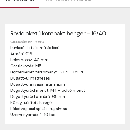
Rövidlöketű kompakt henger - 16/40
Szállítási információk
Nagyon köszönjük, hogy webshopunkat választottátok
Cikkszám BF-16/40
Funkció: kettős működésű
vásárlásaitokhoz. Az alábbiakban megtaláljátok szállítási
Átmérő:Ø16
információinkat, hogy a vásárlásotok gördülékenyen és
Lökethossz: 40 mm
zökkenőmentesen történhessen.
Csatlakozás: M5
Szállítási idő:
Általában a megrendeléseket 2-5
Hőmérséklet tartomány: -20°C…+80°C
munkanapon belül kézbesítjük. Amennyiben
Dugattyú: mágneses
valamilyen okból kifolyólag a szállítás hosszabb
Dugattyú anyaga: alumínium
ideig tart, előre értesítünk benneteket.
Dugattyúrúd menet: M4 - belső menet
Szállítási díj:
A szállítási díj függ a termék súlyától
Dugattyúrúd átmérő: Ø8 mm
és a szállítási cím távolságától. A pontos szállítási
Közeg: sűrített levegő
díjat a vásárlás folyamata során megtekinthetitek,
Löketvég csillapítás: rugalmas
mielőtt a rendelést véglegesítitek.
Üzemi nyomás: 1…10 bar