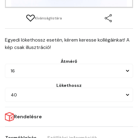
Kívánságlistára
Egyedi lökethossz esetén, kérem keresse kollégáinkat! A
kép csak illusztráció!
Átmérő
16
Lökethossz
40
Rendelésre
Termékleírás
Szállítási információk