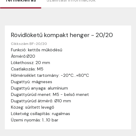
Rövidlöketű kompakt henger - 20/20
Szállítási információk
Nagyon köszönjük, hogy webshopunkat választottátok
Cikkszám BF-20/20
Funkció: kettős működésű
vásárlásaitokhoz. Az alábbiakban megtaláljátok szállítási
Átmérő:Ø20
információinkat, hogy a vásárlásotok gördülékenyen és
Lökethossz: 20 mm
zökkenőmentesen történhessen.
Csatlakozás: M5
Szállítási idő:
Általában a megrendeléseket 2-5
Hőmérséklet tartomány: -20°C…+80°C
munkanapon belül kézbesítjük. Amennyiben
Dugattyú: mágneses
valamilyen okból kifolyólag a szállítás hosszabb
Dugattyú anyaga: alumínium
ideig tart, előre értesítünk benneteket.
Dugattyúrúd menet: M5 - belső menet
Szállítási díj:
A szállítási díj függ a termék súlyától
Dugattyúrúd átmérő: Ø10 mm
és a szállítási cím távolságától. A pontos szállítási
Közeg: sűrített levegő
díjat a vásárlás folyamata során megtekinthetitek,
Löketvég csillapítás: rugalmas
mielőtt a rendelést véglegesítitek.
Üzemi nyomás: 1…10 bar