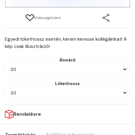
Kívánságlistára
Egyedi lökethossz esetén, kérem keresse kollégáinkat! A
kép csak illusztráció!
Átmérő
20
Lökethossz
20
Rendelésre
Termékleírás
Szállítási információk