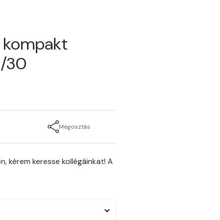
ű kompakt
2/30
Megosztás
n, kérem keresse kollégáinkat! A