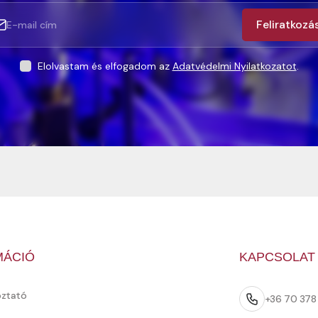
Feliratkozá
Elolvastam és elfogadom az
Adatvédelmi Nyilatkozatot
.
MÁCIÓ
KAPCSOLAT
oztató
+36 70 37