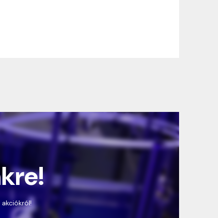
nkre!
 akciókról!