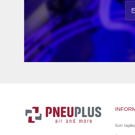
INFOR
Süti tájék