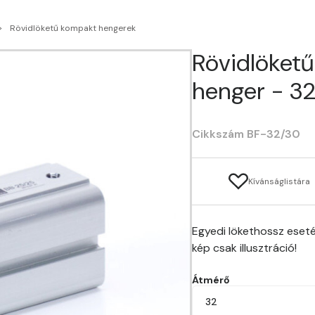
Rövidlöketű kompakt hengerek
Rövidlöket
henger - 3
Cikkszám BF-32/30
Kívánságlistára
Egyedi lökethossz eseté
kép csak illusztráció!
Átmérő
32