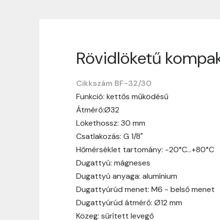
Rövidlöketű kompak
Szállítási informáci
Cikkszám BF-32/30
Nagyon köszönjük, hogy webshopunkat vá
Funkció: kettős működésű
vásárlásotok gördülékenyen és zökken
Átmérő:Ø32
Szállítási idő:
Általában a megrende
Lökethossz: 30 mm
hosszabb ideig tart, előre értesít
Csatlakozás: G 1/8"
Szállítási díj:
A szállítási díj függ 
Hőmérséklet tartomány: -20°C…+80°C
megtekinthetitek, mielőtt a rendelé
Dugattyú: mágneses
Dugattyú anyaga: alumínium
Dugattyúrúd menet: M6 - belső menet
Dugattyúrúd átmérő: Ø12 mm
Közeg: sűrített levegő