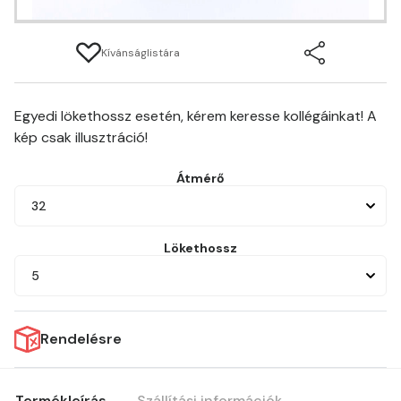
Kívánságlistára
Egyedi lökethossz esetén, kérem keresse kollégáinkat! A
kép csak illusztráció!
Átmérő
32
Lökethossz
5
Rendelésre
Termékleírás
Szállítási információk