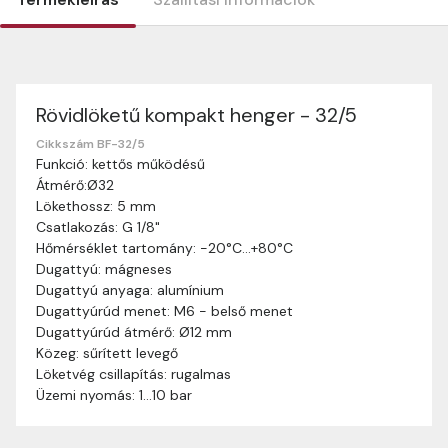
Rövidlöketű kompakt henger - 32/5
Szállítási információk
Nagyon köszönjük, hogy webshopunkat választottátok
Cikkszám BF-32/5
Funkció: kettős működésű
vásárlásaitokhoz. Az alábbiakban megtaláljátok szállítási
Átmérő:Ø32
információinkat, hogy a vásárlásotok gördülékenyen és
Lökethossz: 5 mm
zökkenőmentesen történhessen.
Csatlakozás: G 1/8"
Szállítási idő:
Általában a megrendeléseket 2-5
Hőmérséklet tartomány: -20°C…+80°C
munkanapon belül kézbesítjük. Amennyiben
Dugattyú: mágneses
valamilyen okból kifolyólag a szállítás hosszabb
Dugattyú anyaga: alumínium
ideig tart, előre értesítünk benneteket.
Dugattyúrúd menet: M6 - belső menet
Szállítási díj:
A szállítási díj függ a termék súlyától
Dugattyúrúd átmérő: Ø12 mm
és a szállítási cím távolságától. A pontos szállítási
Közeg: sűrített levegő
díjat a vásárlás folyamata során megtekinthetitek,
Löketvég csillapítás: rugalmas
mielőtt a rendelést véglegesítitek.
Üzemi nyomás: 1…10 bar