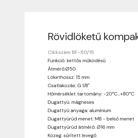
Rövidlöketű kompak
Szállítási informáci
Cikkszám BF-50/15
Nagyon köszönjük, hogy webshopunkat vá
Funkció: kettős működésű
vásárlásotok gördülékenyen és zökken
Átmérő:Ø50
Szállítási idő:
Általában a megrende
Lökethossz: 15 mm
hosszabb ideig tart, előre értesít
Csatlakozás: G 1/8"
Szállítási díj:
A szállítási díj függ 
Hőmérséklet tartomány: -20°C…+80°C
megtekinthetitek, mielőtt a rendelé
Dugattyú: mágneses
Dugattyú anyaga: alumínium
Dugattyúrúd menet: M8 - belső menet
Dugattyúrúd átmérő: Ø16 mm
Közeg: sűrített levegő