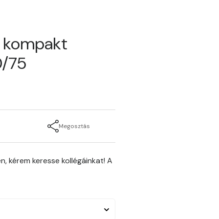
ű kompakt
0/75
Megosztás
n, kérem keresse kollégáinkat! A