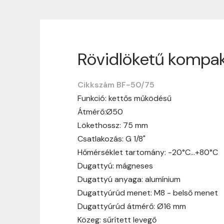
Rövidlöketű kompak
Szállítási informáci
Cikkszám BF-50/75
Nagyon köszönjük, hogy webshopunkat vá
Funkció: kettős működésű
vásárlásotok gördülékenyen és zökken
Átmérő:Ø50
Szállítási idő:
Általában a megrende
Lökethossz: 75 mm
hosszabb ideig tart, előre értesít
Csatlakozás: G 1/8"
Szállítási díj:
A szállítási díj függ 
Hőmérséklet tartomány: -20°C…+80°C
megtekinthetitek, mielőtt a rendelé
Dugattyú: mágneses
Dugattyú anyaga: alumínium
Dugattyúrúd menet: M8 - belső menet
Dugattyúrúd átmérő: Ø16 mm
Közeg: sűrített levegő