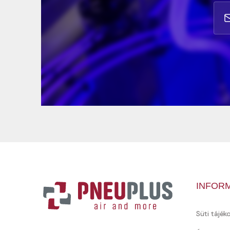
INFOR
Süti tájék