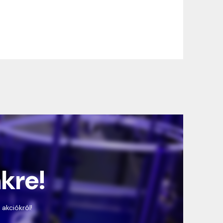
nkre!
 akciókról!