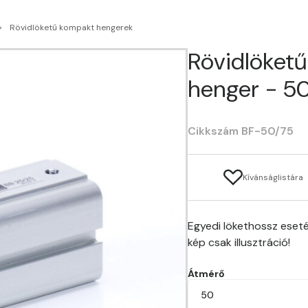
Rövidlöketű kompakt hengerek
Rövidlöket
henger - 5
Cikkszám BF-50/75
Kívánságlistára
Egyedi lökethossz eseté
kép csak illusztráció!
Átmérő
50