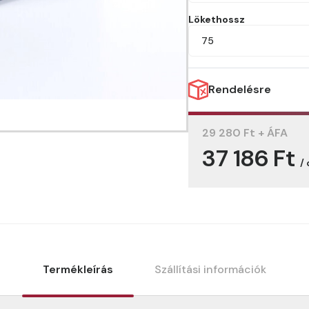
Lökethossz
75
Rendelésre
29 280 Ft + ÁFA
37 186 Ft
/
Termékleírás
Szállítási információk