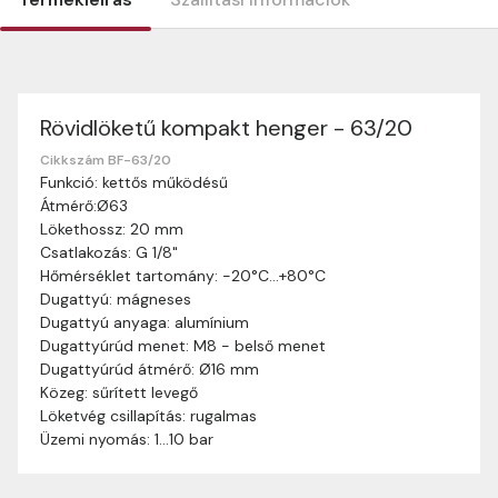
Rövidlöketű kompakt henger - 63/20
Szállítási információk
Nagyon köszönjük, hogy webshopunkat választottátok
Cikkszám BF-63/20
Funkció: kettős működésű
vásárlásaitokhoz. Az alábbiakban megtaláljátok szállítási
Átmérő:Ø63
információinkat, hogy a vásárlásotok gördülékenyen és
Lökethossz: 20 mm
zökkenőmentesen történhessen.
Csatlakozás: G 1/8"
Szállítási idő:
Általában a megrendeléseket 2-5
Hőmérséklet tartomány: -20°C…+80°C
munkanapon belül kézbesítjük. Amennyiben
Dugattyú: mágneses
valamilyen okból kifolyólag a szállítás hosszabb
Dugattyú anyaga: alumínium
ideig tart, előre értesítünk benneteket.
Dugattyúrúd menet: M8 - belső menet
Szállítási díj:
A szállítási díj függ a termék súlyától
Dugattyúrúd átmérő: Ø16 mm
és a szállítási cím távolságától. A pontos szállítási
Közeg: sűrített levegő
díjat a vásárlás folyamata során megtekinthetitek,
Löketvég csillapítás: rugalmas
mielőtt a rendelést véglegesítitek.
Üzemi nyomás: 1…10 bar