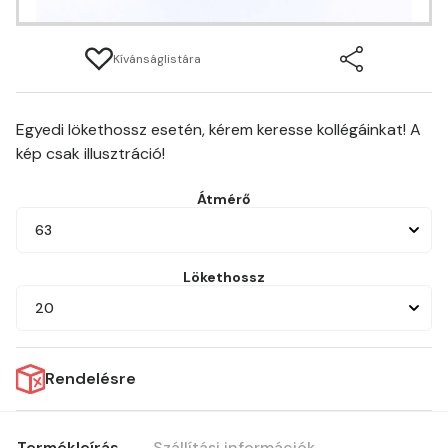
Kívánságlistára
Egyedi lökethossz esetén, kérem keresse kollégáinkat! A
kép csak illusztráció!
Átmérő
63
Lökethossz
20
Rendelésre
Termékleírás
Szállítási információk