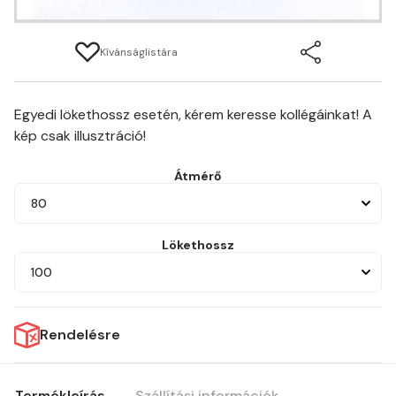
Kívánságlistára
Egyedi lökethossz esetén, kérem keresse kollégáinkat! A
kép csak illusztráció!
Átmérő
80
Lökethossz
100
Rendelésre
Termékleírás
Szállítási információk