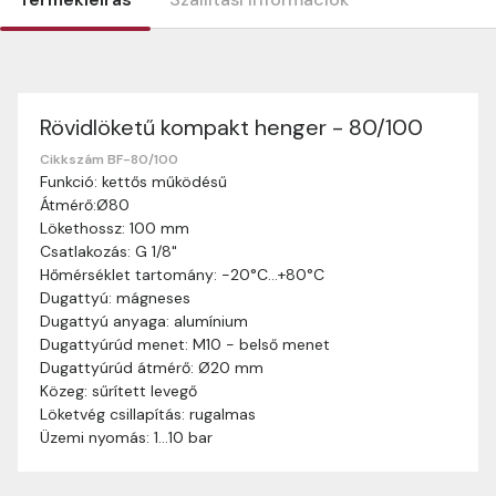
Rövidlöketű kompakt henger - 80/100
Szállítási információk
Nagyon köszönjük, hogy webshopunkat választottátok
Cikkszám BF-80/100
Funkció: kettős működésű
vásárlásaitokhoz. Az alábbiakban megtaláljátok szállítási
Átmérő:Ø80
információinkat, hogy a vásárlásotok gördülékenyen és
Lökethossz: 100 mm
zökkenőmentesen történhessen.
Csatlakozás: G 1/8"
Szállítási idő:
Általában a megrendeléseket 2-5
Hőmérséklet tartomány: -20°C…+80°C
munkanapon belül kézbesítjük. Amennyiben
Dugattyú: mágneses
valamilyen okból kifolyólag a szállítás hosszabb
Dugattyú anyaga: alumínium
ideig tart, előre értesítünk benneteket.
Dugattyúrúd menet: M10 - belső menet
Szállítási díj:
A szállítási díj függ a termék súlyától
Dugattyúrúd átmérő: Ø20 mm
és a szállítási cím távolságától. A pontos szállítási
Közeg: sűrített levegő
díjat a vásárlás folyamata során megtekinthetitek,
Löketvég csillapítás: rugalmas
mielőtt a rendelést véglegesítitek.
Üzemi nyomás: 1…10 bar