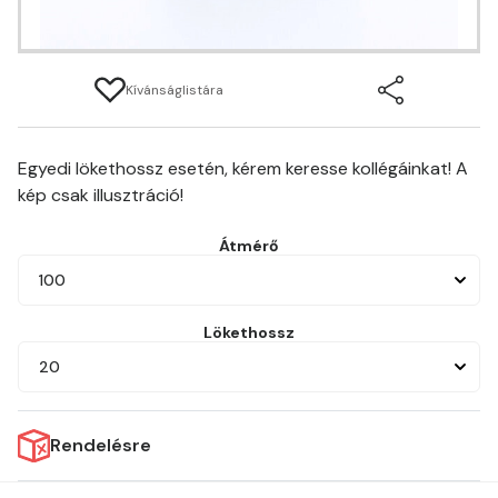
Kívánságlistára
Egyedi lökethossz esetén, kérem keresse kollégáinkat! A
kép csak illusztráció!
Átmérő
100
Lökethossz
20
Rendelésre