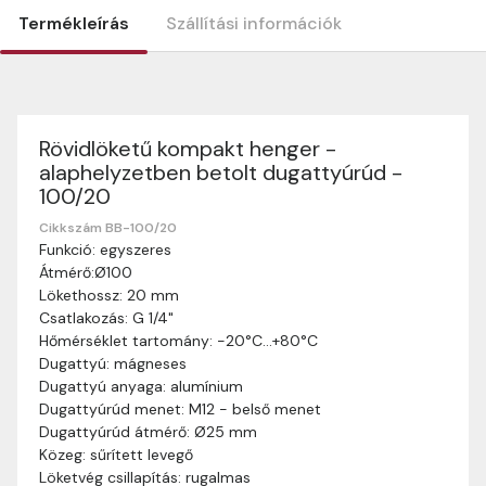
Termékleírás
Szállítási információk
Rövidlöketű kompakt henger -
Szállítási információk
alaphelyzetben betolt dugattyúrúd -
Nagyon köszönjük, hogy webshopunkat választottátok
100/20
vásárlásaitokhoz. Az alábbiakban megtaláljátok szállítási
információinkat, hogy a vásárlásotok gördülékenyen és
Cikkszám BB-100/20
zökkenőmentesen történhessen.
Funkció: egyszeres
Átmérő:Ø100
Szállítási idő:
Általában a megrendeléseket 2-5
Lökethossz: 20 mm
munkanapon belül kézbesítjük. Amennyiben
Csatlakozás: G 1/4"
valamilyen okból kifolyólag a szállítás hosszabb
Hőmérséklet tartomány: -20°C…+80°C
ideig tart, előre értesítünk benneteket.
Dugattyú: mágneses
Szállítási díj:
A szállítási díj függ a termék súlyától
Dugattyú anyaga: alumínium
és a szállítási cím távolságától. A pontos szállítási
Dugattyúrúd menet: M12 - belső menet
díjat a vásárlás folyamata során megtekinthetitek,
Dugattyúrúd átmérő: Ø25 mm
mielőtt a rendelést véglegesítitek.
Közeg: sűrített levegő
Löketvég csillapítás: rugalmas