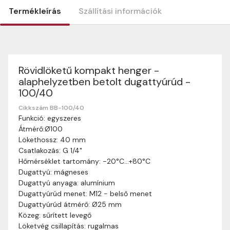
Termékleírás
Szállítási információk
Rövidlöketű kompakt henger -
Szállítási információk
alaphelyzetben betolt dugattyúrúd -
Nagyon köszönjük, hogy webshopunkat választottátok
100/40
vásárlásaitokhoz. Az alábbiakban megtaláljátok szállítási
információinkat, hogy a vásárlásotok gördülékenyen és
Cikkszám BB-100/40
zökkenőmentesen történhessen.
Funkció: egyszeres
Átmérő:Ø100
Szállítási idő:
Általában a megrendeléseket 2-5
Lökethossz: 40 mm
munkanapon belül kézbesítjük. Amennyiben
Csatlakozás: G 1/4"
valamilyen okból kifolyólag a szállítás hosszabb
Hőmérséklet tartomány: -20°C…+80°C
ideig tart, előre értesítünk benneteket.
Dugattyú: mágneses
Szállítási díj:
A szállítási díj függ a termék súlyától
Dugattyú anyaga: alumínium
és a szállítási cím távolságától. A pontos szállítási
Dugattyúrúd menet: M12 - belső menet
díjat a vásárlás folyamata során megtekinthetitek,
Dugattyúrúd átmérő: Ø25 mm
mielőtt a rendelést véglegesítitek.
Közeg: sűrített levegő
Löketvég csillapítás: rugalmas