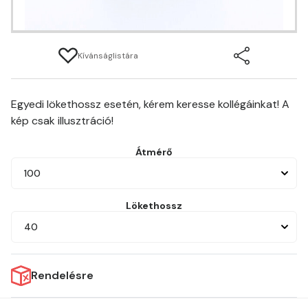
Kívánságlistára
Egyedi lökethossz esetén, kérem keresse kollégáinkat! A
kép csak illusztráció!
Átmérő
100
Lökethossz
40
Rendelésre