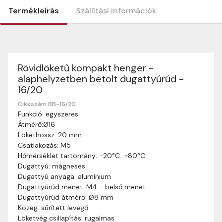
Termékleírás
Szállítási információk
Rövidlöketű kompakt henger -
Szállítási információk
alaphelyzetben betolt dugattyúrúd -
Nagyon köszönjük, hogy webshopunkat választottátok
16/20
vásárlásaitokhoz. Az alábbiakban megtaláljátok szállítási
információinkat, hogy a vásárlásotok gördülékenyen és
Cikkszám BB-16/20
zökkenőmentesen történhessen.
Funkció: egyszeres
Átmérő:Ø16
Szállítási idő:
Általában a megrendeléseket 2-5
Lökethossz: 20 mm
munkanapon belül kézbesítjük. Amennyiben
Csatlakozás: M5
valamilyen okból kifolyólag a szállítás hosszabb
Hőmérséklet tartomány: -20°C…+80°C
ideig tart, előre értesítünk benneteket.
Dugattyú: mágneses
Szállítási díj:
A szállítási díj függ a termék súlyától
Dugattyú anyaga: alumínium
és a szállítási cím távolságától. A pontos szállítási
Dugattyúrúd menet: M4 - belső menet
díjat a vásárlás folyamata során megtekinthetitek,
Dugattyúrúd átmérő: Ø8 mm
mielőtt a rendelést véglegesítitek.
Közeg: sűrített levegő
Löketvég csillapítás: rugalmas