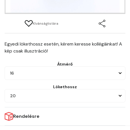
Kívánságlistára
Egyedi lökethossz esetén, kérem keresse kollégáinkat! A
kép csak illusztráció!
Átmérő
16
Lökethossz
20
Rendelésre